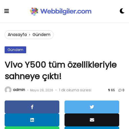
Skip
to
content
Anasayfa
›
Gündem
Gündem
Vivo Y500 tüm özellikleriyle
sahneye çıktı!
admin
-
-
1 dk okuma süresi
Mayıs 28, 2026
65
0