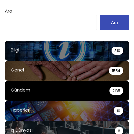
Ara
Ara
Bilgi
310
Genel
1554
Gündem
2135
Haberler
10
İş Dünyası
6