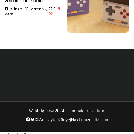
zekalı el konsolu
admin
0
Haziran 22,
102
2026
Webbilgiler
© 2024. Tüm hakları saklıdır.
Anasayfa
|
Künye
|
Hakkımızda
|
İletişim