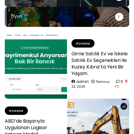
Oyun
1
GÜNDEM
Girne Satılık Ev ve İskele
Satılık Ev Seçenekleri ile
Kuzey Kıbrıs’ta Yeni Bir
Yaşam
admin
0
Temmuz
45
23, 2026
GÜNDEM
ABD’de Başarıyla
Uygulanan Logisar