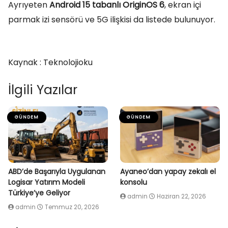
Ayrıyeten
Android 15 tabanlı OriginOS 6
, ekran içi
parmak izi sensörü ve 5G ilişkisi da listede bulunuyor.
Kaynak : Teknolojioku
İlgili Yazılar
GÜNDEM
GÜNDEM
ABD’de Başarıyla Uygulanan
Ayaneo’dan yapay zekalı el
Logisar Yatırım Modeli
konsolu
Türkiye’ye Geliyor
admin
Haziran 22, 2026
admin
Temmuz 20, 2026