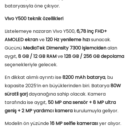
bataryasıyla öne çıkıyor.
Vivo Y500 teknik özellikleri
Listelemeye nazaran Vivo Y500,
6,78 inç FHD+
AMOLED ekran
ve
120 Hz yenileme hızı
sunacak.
Gücünü
MediaTek Dimensity 7300 işlemciden
alan
aygıt,
8 GB / 12 GB RAM
ve
128 GB / 256 GB depolama
seçenekleriyle gelecek.
En dikkat alımlı ayrıntı ise
8200 mAh batarya
, bu
kapasite 2025’in en büyüklerinden biri. Batarya
80W
süratli şarj
dayanağına sahip olacak. Kamera
tarafında ise aygıt,
50 MP ana sensör + 8 MP ultra
geniş + 2 MP yardımcı kamera
kurulumuyla geliyor.
Modelin ön yüzünde
16 MP selfie kamerası
yer alıyor.