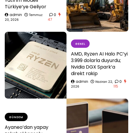
Yatırım Modeli
Türkiye’ye Geliyor
admin
0
Temmuz
47
20, 2026
GENEL
AMD, Ryzen AI Halo PC’yi
3.999 dolarla duyurdu;
Nvidia DGX Spark’a
direkt rakip
admin
0
Haziran 22,
115
2026
GÜNDEM
Ayaneo’dan yapay