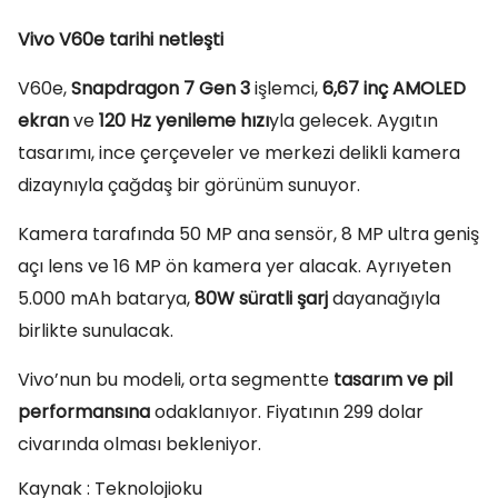
Vivo V60e tarihi netleşti
V60e,
Snapdragon 7 Gen 3
işlemci,
6,67 inç AMOLED
ekran
ve
120 Hz yenileme hızı
yla gelecek. Aygıtın
tasarımı, ince çerçeveler ve merkezi delikli kamera
dizaynıyla çağdaş bir görünüm sunuyor.
Kamera tarafında 50 MP ana sensör, 8 MP ultra geniş
açı lens ve 16 MP ön kamera yer alacak. Ayrıyeten
5.000 mAh batarya,
80W süratli şarj
dayanağıyla
birlikte sunulacak.
Vivo’nun bu modeli, orta segmentte
tasarım ve pil
performansına
odaklanıyor. Fiyatının 299 dolar
civarında olması bekleniyor.
Kaynak : Teknolojioku