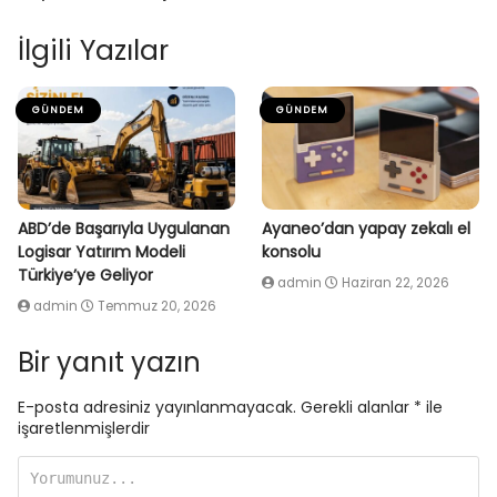
İlgili Yazılar
GÜNDEM
GÜNDEM
ABD’de Başarıyla Uygulanan
Ayaneo’dan yapay zekalı el
Logisar Yatırım Modeli
konsolu
Türkiye’ye Geliyor
admin
Haziran 22, 2026
admin
Temmuz 20, 2026
Bir yanıt yazın
E-posta adresiniz yayınlanmayacak.
Gerekli alanlar
*
ile
işaretlenmişlerdir