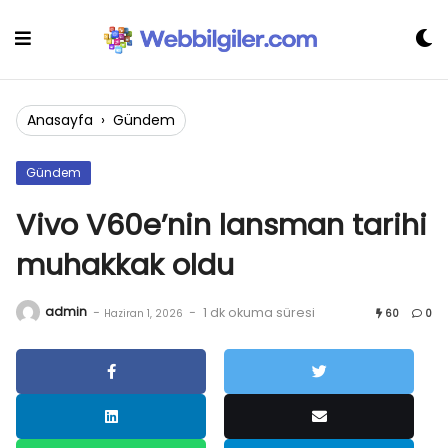
Skip
to
content
Anasayfa
›
Gündem
Gündem
Vivo V60e’nin lansman tarihi
muhakkak oldu
admin
-
-
1 dk okuma süresi
Haziran 1, 2026
60
0