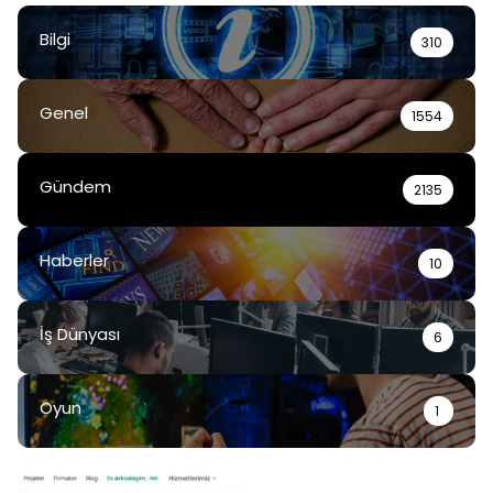
Bilgi
310
Genel
1554
Gündem
2135
Haberler
10
İş Dünyası
6
Oyun
1