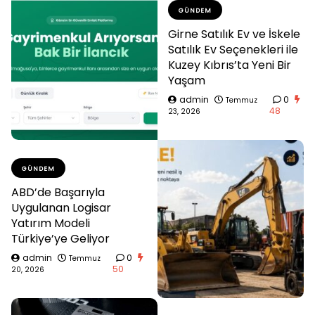
GÜNDEM
Girne Satılık Ev ve İskele
Satılık Ev Seçenekleri ile
Kuzey Kıbrıs’ta Yeni Bir
Yaşam
admin
0
Temmuz
48
23, 2026
GÜNDEM
ABD’de Başarıyla
Uygulanan Logisar
Yatırım Modeli
Türkiye’ye Geliyor
admin
0
Temmuz
50
20, 2026