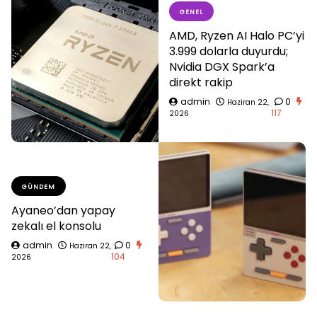
GENEL
AMD, Ryzen AI Halo PC’yi
3.999 dolarla duyurdu;
Nvidia DGX Spark’a
direkt rakip
admin
0
Haziran 22,
117
2026
GÜNDEM
Ayaneo’dan yapay
zekalı el konsolu
admin
0
Haziran 22,
104
2026