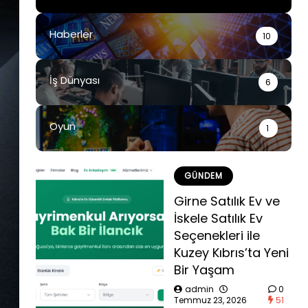
Haberler
10
İş Dünyası
6
Oyun
1
GÜNDEM
Girne Satılık Ev ve
İskele Satılık Ev
Seçenekleri ile
Kuzey Kıbrıs’ta Yeni
Bir Yaşam
admin
0
Temmuz 23, 2026
51