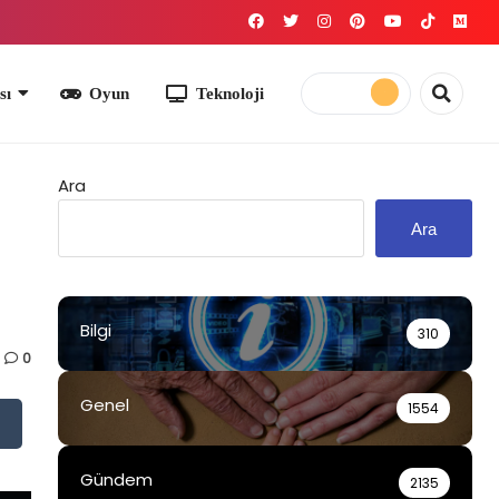
yun
Teknoloji
Ara
Ara
Bilgi
310
0
Genel
1554
Gündem
2135