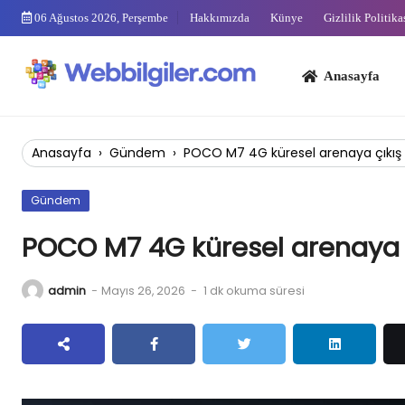
Skip
06 Ağustos 2026, Perşembe
Hakkımızda
Künye
Gizlilik Politika
to
content
Anasayfa
Bi
Anasayfa
›
Gündem
›
POCO M7 4G küresel arenaya çıkış 
Gündem
POCO M7 4G küresel arenaya ç
admin
-
Mayıs 26, 2026
-
1 dk okuma süresi