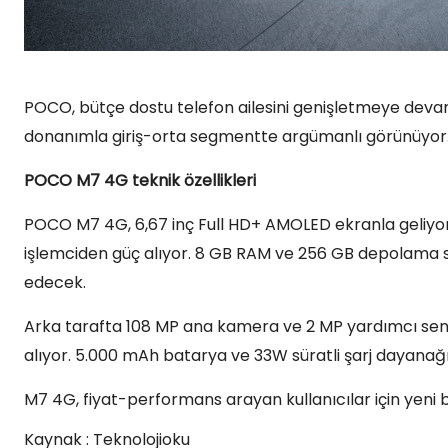
POCO, bütçe dostu telefon ailesini genişletmeye devam
donanımla giriş-orta segmentte argümanlı görünüyor
POCO M7 4G teknik özellikleri
POCO M7 4G, 6,67 inç Full HD+ AMOLED ekranla geliyor.
işlemciden güç alıyor. 8 GB RAM ve 256 GB depolama s
edecek.
Arka tarafta 108 MP ana kamera ve 2 MP yardımcı sens
alıyor. 5.000 mAh batarya ve 33W süratli şarj dayanağı
M7 4G, fiyat-performans arayan kullanıcılar için yeni bir
Kaynak : Teknolojioku