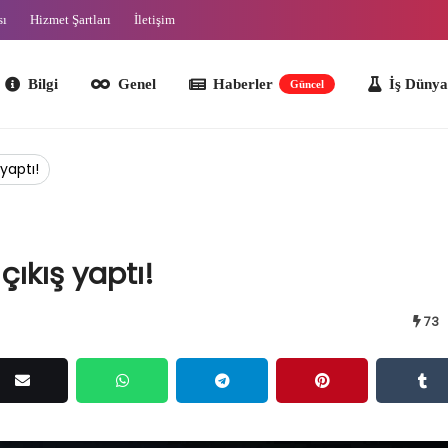
sı
Hizmet Şartları
İletişim
lgi
Genel
Haberler
İş Dünyası
O
Güncel
yaptı!
ıkış yaptı!
73