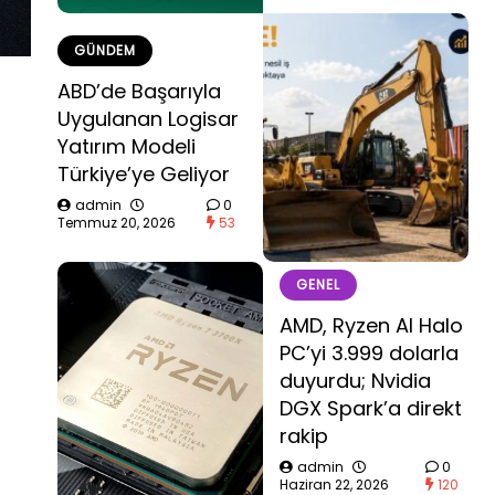
GÜNDEM
ABD’de Başarıyla
Uygulanan Logisar
Yatırım Modeli
Türkiye’ye Geliyor
admin
0
Temmuz 20, 2026
53
GENEL
AMD, Ryzen AI Halo
PC’yi 3.999 dolarla
duyurdu; Nvidia
DGX Spark’a direkt
rakip
admin
0
Haziran 22, 2026
120