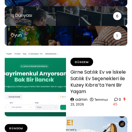
İş Dünyası
6
Oyun
1
GÜNDEM
Girne Satılık Ev ve İskele
Satılık Ev Seçenekleri ile
Kuzey Kıbrıs’ta Yeni Bir
Yaşam
admin
0
Temmuz
45
23, 2026
GÜNDEM