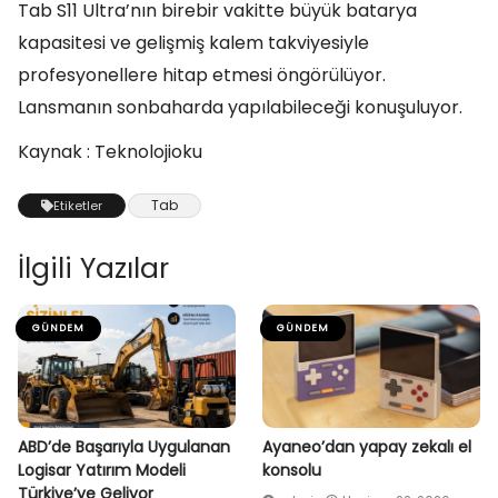
Tab S11 Ultra’nın birebir vakitte büyük batarya
kapasitesi ve gelişmiş kalem takviyesiyle
profesyonellere hitap etmesi öngörülüyor.
Lansmanın sonbaharda yapılabileceği konuşuluyor.
Kaynak : Teknolojioku
Tab
Etiketler
İlgili Yazılar
GÜNDEM
GÜNDEM
ABD’de Başarıyla Uygulanan
Ayaneo’dan yapay zekalı el
Logisar Yatırım Modeli
konsolu
Türkiye’ye Geliyor