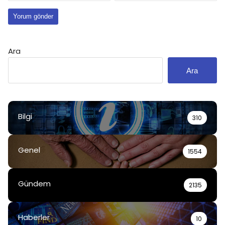
Ara
Ara
Bilgi
310
Genel
1554
Gündem
2135
Haberler
10