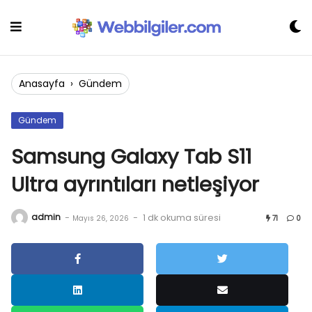
Skip
to
content
Anasayfa
›
Gündem
Gündem
Samsung Galaxy Tab S11
Ultra ayrıntıları netleşiyor
admin
-
-
1 dk okuma süresi
Mayıs 26, 2026
71
0