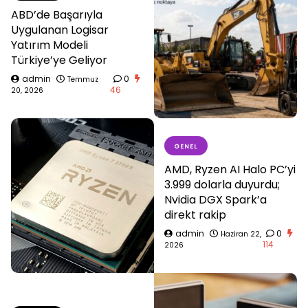
ABD’de Başarıyla
Uygulanan Logisar
Yatırım Modeli
Türkiye’ye Geliyor
admin
0
Temmuz
46
20, 2026
GENEL
AMD, Ryzen AI Halo PC’yi
3.999 dolarla duyurdu;
Nvidia DGX Spark’a
direkt rakip
admin
0
Haziran 22,
114
2026