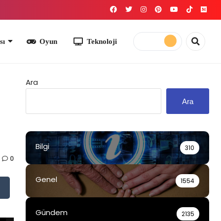
yun
Teknoloji
Ara
Ara
Bilgi
310
0
Genel
1554
Gündem
2135