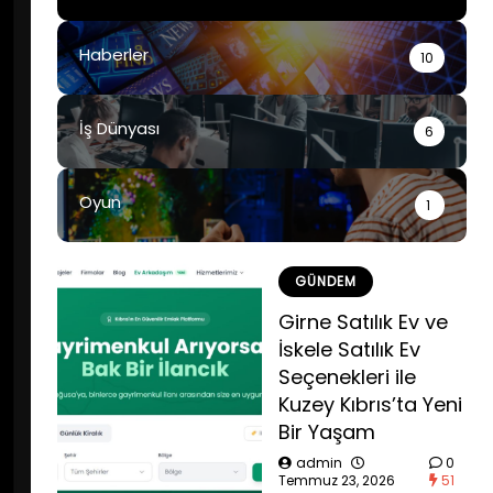
Haberler
10
İş Dünyası
6
Oyun
1
GÜNDEM
Girne Satılık Ev ve
İskele Satılık Ev
Seçenekleri ile
Kuzey Kıbrıs’ta Yeni
Bir Yaşam
admin
0
Temmuz 23, 2026
51