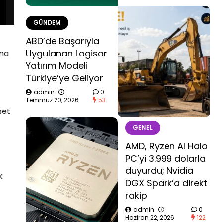
GÜNDEM
ABD’de Başarıyla
Uygulanan Logisar
na
Yatırım Modeli
Türkiye’ye Geliyor
admin
0
Temmuz 20, 2026
53
set
GENEL
AMD, Ryzen AI Halo
PC’yi 3.999 dolarla
duyurdu; Nvidia
k
DGX Spark’a direkt
rakip
admin
0
Haziran 22, 2026
122