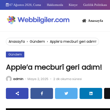
Skip
07 Ağustos 2026, Cuma
Hakkımızda
Künye
Gizlilik Politikası
to
content
Anasayfa
Bi
Anasayfa
›
Gündem
›
Apple’a mecburî geri adım!
Gündem
Apple’a mecburî geri adım!
admin
-
Mayıs 2, 2025
-
2 dk okuma süresi