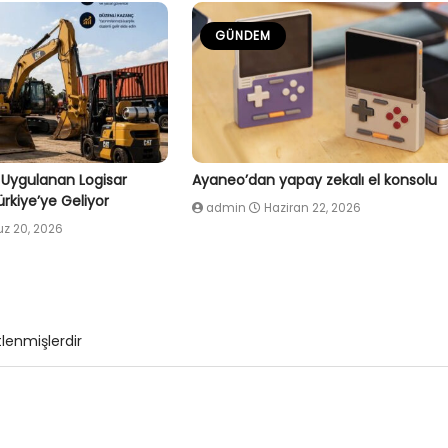
GÜNDEM
 Uygulanan Logisar
Ayaneo’dan yapay zekalı el konsolu
rkiye’ye Geliyor
admin
Haziran 22, 2026
 20, 2026
tlenmişlerdir