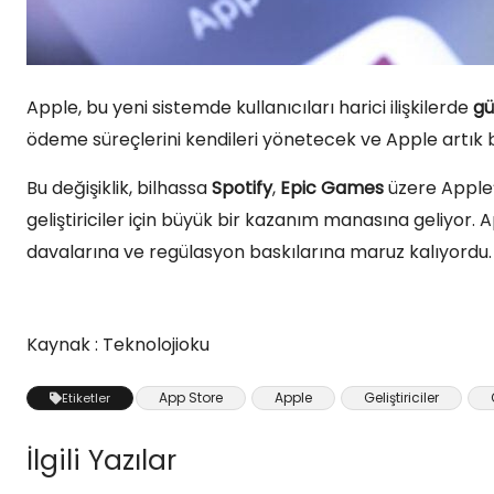
Apple, bu yeni sistemde kullanıcıları harici ilişkilerde
gü
ödeme süreçlerini kendileri yönetecek ve Apple artı
Bu değişiklik, bilhassa
Spotify
,
Epic Games
üzere Apple’
geliştiriciler için büyük bir kazanım manasına geliyor. 
davalarına ve regülasyon baskılarına maruz kalıyordu.
Kaynak : Teknolojioku
App Store
Apple
Geliştiriciler
Etiketler
İlgili Yazılar