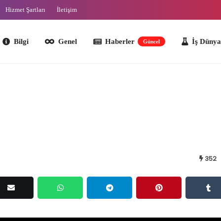
Hizmet Şartları
İletişim
lgi
Genel
Haberler
İş Dünyası
O
Güncel
352