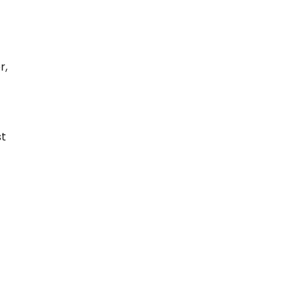
r,
st