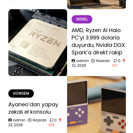
GENEL
AMD, Ryzen AI Halo
PC’yi 3.999 dolarla
duyurdu; Nvidia DGX
Spark’a direkt rakip
admin
Haziran
0
22, 2026
127
GÜNDEM
Ayaneo’dan yapay
zekalı el konsolu
admin
Haziran
0
22, 2026
109