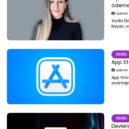
ödeme
admi
Xsolla E
Bayarı, 
büyümeni
geldiğini
GENEL
App Sto
admi
App Store
avantajı
Hem geliş
abonelik 
GENEL
Devler