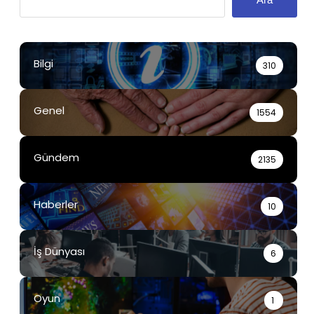
Bilgi
310
Genel
1554
Gündem
2135
Haberler
10
İş Dünyası
6
Oyun
1