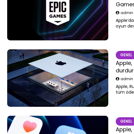
Games’
admi
Apple’da
oyun dev
sistemle
istiyor.
GENEL
Apple,
durdu
admi
Apple, R
tüm ödem
durdurul
GENEL
Apple,