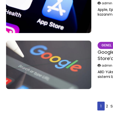
admi
Apple, E
kazanım s
GENEL
Google
Store’a
admi
ABD Yüks
sistemi 
Yazı
1
2
S