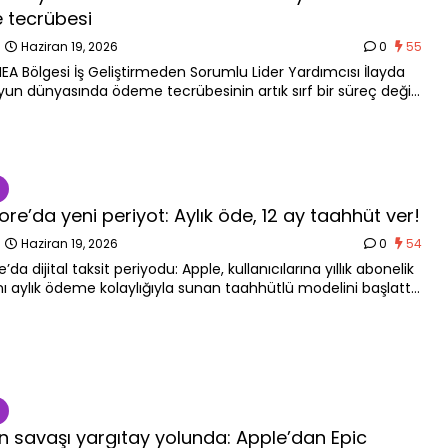
 tecrübesi
n
Haziran 19, 2026
0
55
MEA Bölgesi İş Geliştirmeden Sorumlu Lider Yardımcısı İlayda
oyun dünyasında ödeme tecrübesinin artık sırf bir süreç değil,
n ve oyuncu bağlılığının en kritik ögelerinden biri haline
 vurguluyor.
re’da yeni periyot: Aylık öde, 12 ay taahhüt ver!
n
Haziran 19, 2026
0
54
’da dijital taksit periyodu: Apple, kullanıcılarına yıllık abonelik
nı aylık ödeme kolaylığıyla sunan taahhütlü modelini başlattı.
tiricileri hem de kullanıcıları yakından ilgilendiren yeni
koşullarını mercek altına alıyoruz.
in savaşı yargıtay yolunda: Apple’dan Epic