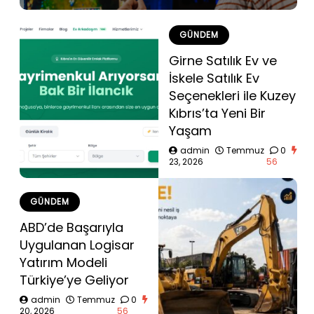
GÜNDEM
Girne Satılık Ev ve
İskele Satılık Ev
Seçenekleri ile Kuzey
Kıbrıs’ta Yeni Bir
Yaşam
admin
Temmuz
0
23, 2026
56
GÜNDEM
ABD’de Başarıyla
Uygulanan Logisar
Yatırım Modeli
Türkiye’ye Geliyor
admin
Temmuz
0
20, 2026
56