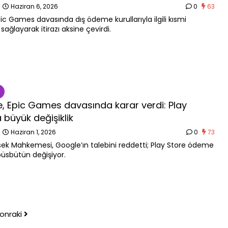
n
Haziran 6, 2026
0
63
pic Games davasında dış ödeme kurullarıyla ilgili kısmi
ağlayarak itirazı aksine çevirdi.
, Epic Games davasında karar verdi: Play
 büyük değişiklik
n
Haziran 1, 2026
0
73
ek Mahkemesi, Google’ın talebini reddetti; Play Store ödeme
büsbütün değişiyor.
onraki