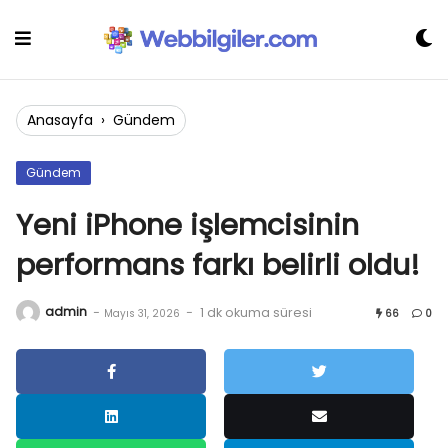
Skip
to
content
Anasayfa
›
Gündem
Gündem
Yeni iPhone işlemcisinin
performans farkı belirli oldu!
admin
-
-
1 dk okuma süresi
Mayıs 31, 2026
66
0