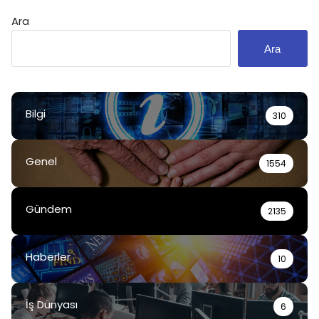
Ara
Ara
Bilgi
310
Genel
1554
Gündem
2135
Haberler
10
İş Dünyası
6