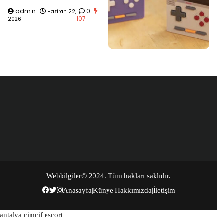
admin
0
Haziran 22,
107
2026
Webbilgiler
© 2024. Tüm hakları saklıdır.
Anasayfa
|
Künye
|
Hakkımızda
|
İletişim
antalya cimcif escort