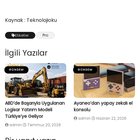
Kaynak : Teknolojioku
Pro
Etiketler
İlgili Yazılar
GÜNDEM
GÜNDEM
ABD’de Başarıyla Uygulanan
Ayaneo’dan yapay zekalı el
Logisar Yatırım Modeli
konsolu
Türkiye’ye Geliyor
admin
Haziran 22, 2026
admin
Temmuz 20, 2026