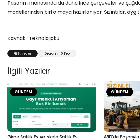
Tasarım manasında da daha ince çerçeveler ve çağdaş 
modellerinden biri olmaya hazırlanıyor. Sızıntılar, ayg
Kaynak : Teknolojioku
Xiaomi 16 Pro
Etiketler
İlgili Yazılar
GÜNDEM
GÜNDEM
Girne Satılık Ev ve İskele Satılık Ev
ABD’de Başarıyla