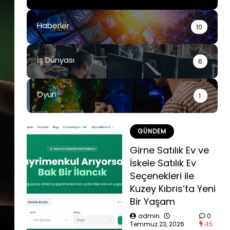
Haberler
10
İş Dünyası
6
Oyun
1
GÜNDEM
Girne Satılık Ev ve
İskele Satılık Ev
Seçenekleri ile
Kuzey Kıbrıs’ta Yeni
Bir Yaşam
admin
0
Temmuz 23, 2026
45