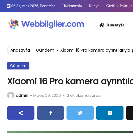
Skip
06 Ağustos 2026, Perşembe
Hakkımızda
Künye
Gizlilik Politika
to
content
Anasayfa
Bi
Anasayfa
›
Gündem
›
Xiaomi 16 Pro kamera ayrıntılarıyla ş
Gündem
Xiaomi 16 Pro kamera ayrıntılar
admin
-
Mayıs 29, 2026
-
2 dk okuma süresi