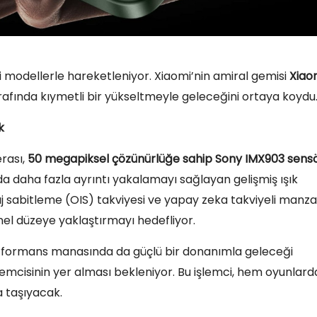
eni modellerle hareketleniyor. Xiaomi’nin amiral gemisi
Xiao
rafında kıymetli bir yükseltmeyle geleceğini ortaya koydu
k
erası,
50 megapiksel çözünürlüğe sahip Sony IMX903 sens
nda daha fazla ayrıntı yakalamayı sağlayan gelişmiş ışık
maj sabitleme (OIS) takviyesi ve yapay zeka takviyeli manz
yonel düzeye yaklaştırmayı hedefliyor.
erformans manasında da güçlü bir donanımla geleceği
lemcisinin yer alması bekleniyor. Bu işlemci, hem oyunlard
a taşıyacak.