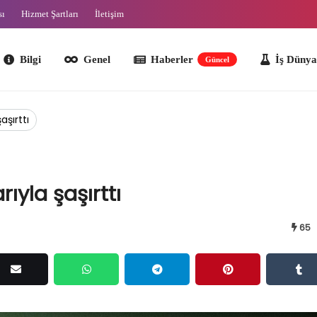
sı
Hizmet Şartları
İletişim
lgi
Genel
Haberler
İş Dünyası
O
Güncel
aşırttı
ıyla şaşırttı
65