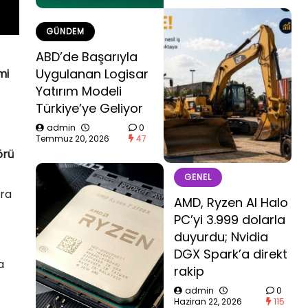
GÜNDEM
ABD’de Başarıyla
Uygulanan Logisar
mi
Yatırım Modeli
.
Türkiye’ye Geliyor
admin
0
Temmuz 20, 2026
47
örü
GENEL
ara
AMD, Ryzen AI Halo
PC’yi 3.999 dolarla
duyurdu; Nvidia
DGX Spark’a direkt
a
rakip
admin
0
Haziran 22, 2026
115