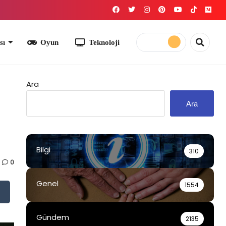
yun
Teknoloji
Ara
Ara
Bilgi
310
0
Genel
1554
Gündem
2135