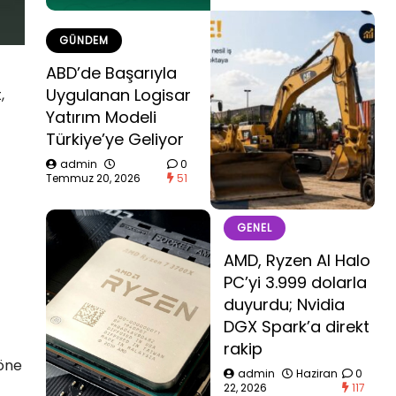
GÜNDEM
ABD’de Başarıyla
Uygulanan Logisar
,
Yatırım Modeli
Türkiye’ye Geliyor
admin
0
Temmuz 20, 2026
51
GENEL
AMD, Ryzen AI Halo
PC’yi 3.999 dolarla
duyurdu; Nvidia
DGX Spark’a direkt
rakip
 öne
admin
Haziran
0
22, 2026
117