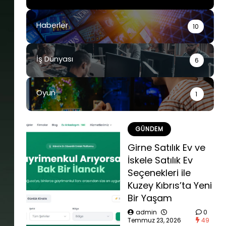
Haberler
10
İş Dünyası
6
Oyun
1
GÜNDEM
Girne Satılık Ev ve
İskele Satılık Ev
Seçenekleri ile
Kuzey Kıbrıs’ta Yeni
Bir Yaşam
admin
0
Temmuz 23, 2026
49