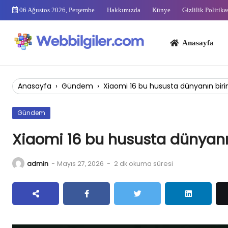
Skip
06 Ağustos 2026, Perşembe
Hakkımızda
Künye
Gizlilik Politika
to
content
Anasayfa
Bi
Anasayfa
›
Gündem
›
Xiaomi 16 bu hususta dünyanın birin
Gündem
Xiaomi 16 bu hususta dünyanın
admin
-
Mayıs 27, 2026
-
2 dk okuma süresi