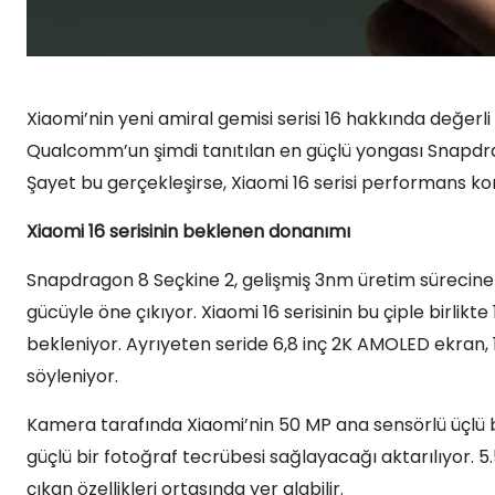
Xiaomi’nin yeni amiral gemisi serisi 16 hakkında değerl
Qualcomm’un şimdi tanıtılan en güçlü yongası Snapdragon
Şayet bu gerçekleşirse, Xiaomi 16 serisi performans k
Xiaomi 16 serisinin beklenen donanımı
Snapdragon 8 Seçkine 2, gelişmiş 3nm üretim sürecine
gücüyle öne çıkıyor. Xiaomi 16 serisinin bu çiple birli
bekleniyor. Ayrıyeten seride 6,8 inç 2K AMOLED ekran, 1
söyleniyor.
Kamera tarafında Xiaomi’nin 50 MP ana sensörlü üçlü bi
güçlü bir fotoğraf tecrübesi sağlayacağı aktarılıyor. 5
çıkan özellikleri ortasında yer alabilir.