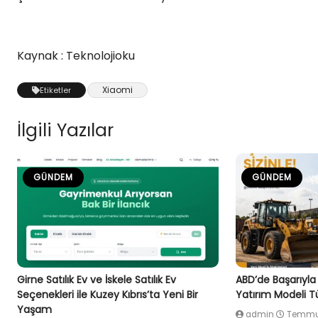
Kaynak : Teknolojioku
Xiaomi
Etiketler
İlgili Yazılar
GÜNDEM
GÜNDEM
Girne Satılık Ev ve İskele Satılık Ev
ABD’de Başarıyla
Seçenekleri ile Kuzey Kıbrıs’ta Yeni Bir
Yatırım Modeli Tü
Yaşam
admin
Temmuz