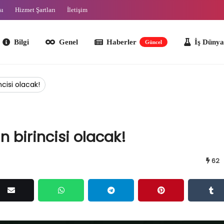
sı
Hizmet Şartları
İletişim
lgi
Genel
Haberler
İş Dünyası
O
Güncel
cisi olacak!
 birincisi olacak!
62