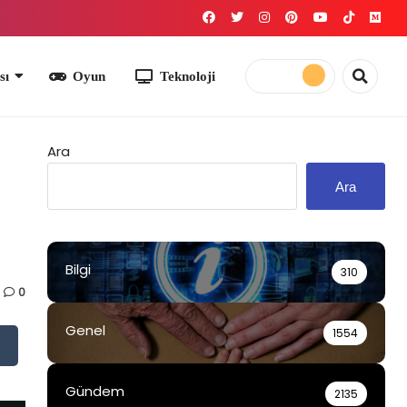
yun
Teknoloji
Ara
Ara
Bilgi
310
0
Genel
1554
Gündem
2135