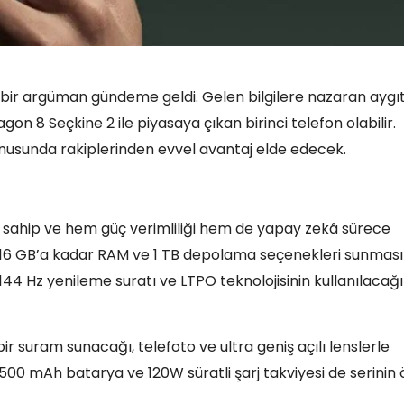
i bir argüman gündeme geldi. Gelen bilgilere nazaran aygıt
 8 Seçkine 2 ile piyasaya çıkan birinci telefon olabilir.
onusunda rakiplerinden evvel avantaj elde edecek.
 sahip ve hem güç verimliliği hem de yapay zekâ sürece
kte 16 GB’a kadar RAM ve 1 TB depolama seçenekleri sunması
44 Hz yenileme suratı ve LTPO teknolojisinin kullanılacağı
r suram sunacağı, telefoto ve ultra geniş açılı lenslerle
.500 mAh batarya ve 120W süratli şarj takviyesi de serinin