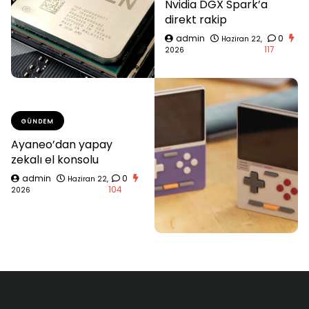
Nvidia DGX Spark’a
direkt rakip
admin
0
Haziran 22,
117
2026
GÜNDEM
Ayaneo’dan yapay
zekalı el konsolu
admin
0
Haziran 22,
104
2026