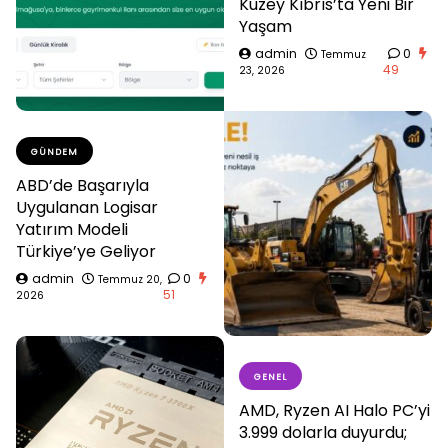
Kuzey Kıbrıs’ta Yeni Bir
Yaşam
admin
0
Temmuz
49
23, 2026
GÜNDEM
ABD’de Başarıyla
Uygulanan Logisar
Yatırım Modeli
Türkiye’ye Geliyor
admin
0
Temmuz 20,
51
2026
GENEL
AMD, Ryzen AI Halo PC’yi
3.999 dolarla duyurdu;