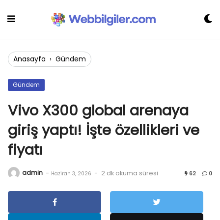
Skip
to
content
Anasayfa
›
Gündem
Gündem
Vivo X300 global arenaya
giriş yaptı! İşte özellikleri ve
fiyatı
admin
-
-
2 dk okuma süresi
Haziran 3, 2026
62
0