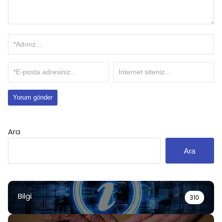
Ara
Ara
Bilgi
310