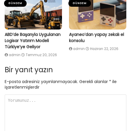
GÜNDEM
GÜNDEM
ABD’de Başarıyla Uygulanan
Ayaneo’dan yapay zekalı el
Logisar Yatırım Modeli
konsolu
Türkiye’ye Geliyor
admin
Haziran 22, 2026
admin
Temmuz 20, 2026
Bir yanıt yazın
E-posta adresiniz yayınlanmayacak.
Gerekli alanlar
*
ile
işaretlenmişlerdir