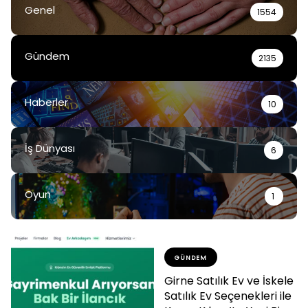
Genel
1554
Gündem
2135
Haberler
10
İş Dünyası
6
Oyun
1
GÜNDEM
Girne Satılık Ev ve İskele
Satılık Ev Seçenekleri ile