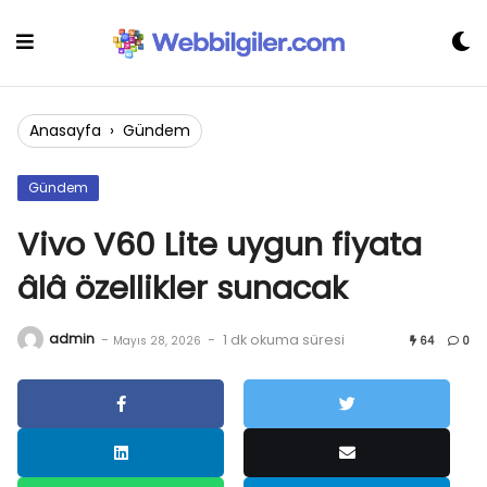
Skip
to
content
Anasayfa
›
Gündem
Gündem
Vivo V60 Lite uygun fiyata
âlâ özellikler sunacak
admin
-
-
1 dk okuma süresi
Mayıs 28, 2026
64
0