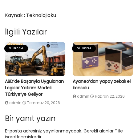
Kaynak : Teknolojioku
İlgili Yazılar
GÜNDEM
GÜNDEM
ABD’de Başarıyla Uygulanan
Ayaneo’dan yapay zekalı el
Logisar Yatırım Modeli
konsolu
Türkiye’ye Geliyor
admin
Haziran 22, 2026
admin
Temmuz 20, 2026
Bir yanıt yazın
E-posta adresiniz yayınlanmayacak.
Gerekli alanlar
*
ile
işaretlenmişlerdir