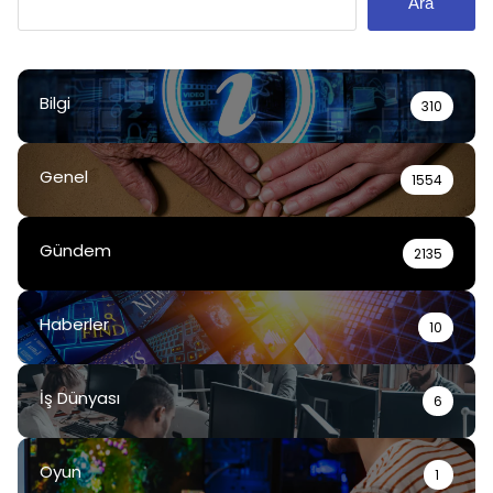
Ara
Bilgi
310
Genel
1554
Gündem
2135
Haberler
10
İş Dünyası
6
Oyun
1