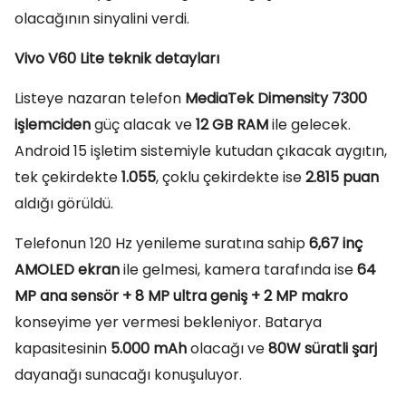
olacağının sinyalini verdi.
Vivo V60 Lite teknik detayları
Listeye nazaran telefon
MediaTek Dimensity 7300
işlemciden
güç alacak ve
12 GB RAM
ile gelecek.
Android 15 işletim sistemiyle kutudan çıkacak aygıtın,
tek çekirdekte
1.055
, çoklu çekirdekte ise
2.815 puan
aldığı görüldü.
Telefonun 120 Hz yenileme suratına sahip
6,67 inç
AMOLED ekran
ile gelmesi, kamera tarafında ise
64
MP ana sensör + 8 MP ultra geniş + 2 MP makro
konseyime yer vermesi bekleniyor. Batarya
kapasitesinin
5.000 mAh
olacağı ve
80W süratli şarj
dayanağı sunacağı konuşuluyor.