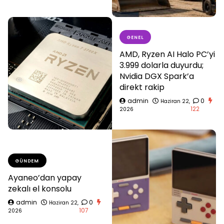
GENEL
AMD, Ryzen AI Halo PC’yi
3.999 dolarla duyurdu;
Nvidia DGX Spark’a
direkt rakip
admin
0
Haziran 22,
122
2026
GÜNDEM
Ayaneo’dan yapay
zekalı el konsolu
admin
0
Haziran 22,
107
2026