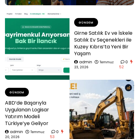
GÜNDEM
Girne Satılık Ev ve İskele
Satılık Ev Seçenekleri ile
Kuzey Kıbrıs’ta Yeni Bir
Yaşam
admin
0
Temmuz
52
23, 2026
GÜNDEM
ABD’de Başarıyla
Uygulanan Logisar
Yatırım Modeli
Türkiye’ye Geliyor
admin
0
Temmuz
53
20, 2026