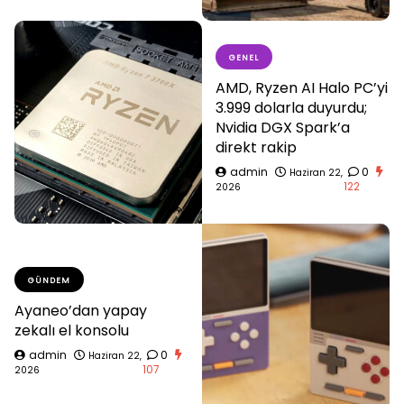
GENEL
AMD, Ryzen AI Halo PC’yi
3.999 dolarla duyurdu;
Nvidia DGX Spark’a
direkt rakip
admin
0
Haziran 22,
122
2026
GÜNDEM
Ayaneo’dan yapay
zekalı el konsolu
admin
0
Haziran 22,
107
2026