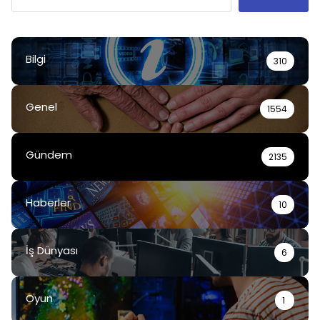
Bilgi
310
Genel
1554
Gündem
2135
Haberler
10
İş Dünyası
6
Oyun
1