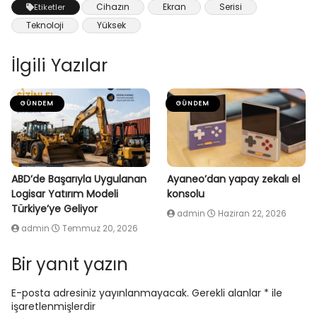
Cihazın
Ekran
Serisi
Etiketler
Teknoloji
Yüksek
İlgili Yazılar
GÜNDEM
GÜNDEM
ABD’de Başarıyla Uygulanan
Ayaneo’dan yapay zekalı el
Logisar Yatırım Modeli
konsolu
Türkiye’ye Geliyor
admin
Haziran 22, 2026
admin
Temmuz 20, 2026
Bir yanıt yazın
E-posta adresiniz yayınlanmayacak.
Gerekli alanlar
*
ile
işaretlenmişlerdir