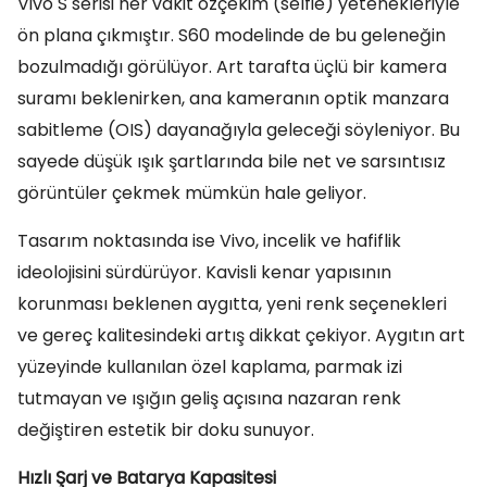
Vivo S serisi her vakit özçekim (selfie) yetenekleriyle
ön plana çıkmıştır. S60 modelinde de bu geleneğin
bozulmadığı görülüyor. Art tarafta üçlü bir kamera
suramı beklenirken, ana kameranın optik manzara
sabitleme (OIS) dayanağıyla geleceği söyleniyor. Bu
sayede düşük ışık şartlarında bile net ve sarsıntısız
görüntüler çekmek mümkün hale geliyor.
Tasarım noktasında ise Vivo, incelik ve hafiflik
ideolojisini sürdürüyor. Kavisli kenar yapısının
korunması beklenen aygıtta, yeni renk seçenekleri
ve gereç kalitesindeki artış dikkat çekiyor. Aygıtın art
yüzeyinde kullanılan özel kaplama, parmak izi
tutmayan ve ışığın geliş açısına nazaran renk
değiştiren estetik bir doku sunuyor.
Hızlı Şarj ve Batarya Kapasitesi