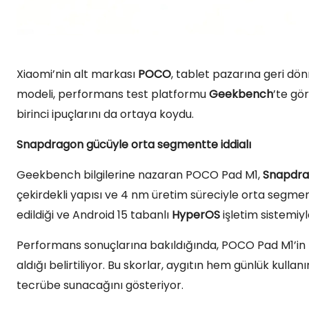
Xiaomi’nin alt markası
POCO
, tablet pazarına geri dö
modeli, performans test platformu
Geekbench
’te gö
birinci ipuçlarını da ortaya koydu.
Snapdragon gücüyle orta segmentte iddialı
Geekbench bilgilerine nazaran POCO Pad M1,
Snapdra
çekirdekli yapısı ve 4 nm üretim süreciyle orta segme
edildiği ve Android 15 tabanlı
HyperOS
işletim sistemiyle
Performans sonuçlarına bakıldığında, POCO Pad M1’in
aldığı belirtiliyor. Bu skorlar, aygıtın hem günlük kulla
tecrübe sunacağını gösteriyor.