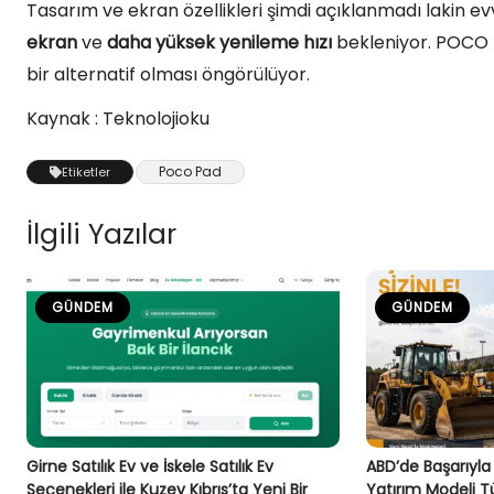
Tasarım ve ekran özellikleri şimdi açıklanmadı lakin
ekran
ve
daha yüksek yenileme hızı
bekleniyor. POCO P
bir alternatif olması öngörülüyor.
Kaynak : Teknolojioku
Poco Pad
Etiketler
İlgili Yazılar
GÜNDEM
GÜNDEM
Girne Satılık Ev ve İskele Satılık Ev
ABD’de Başarıyla
Seçenekleri ile Kuzey Kıbrıs’ta Yeni Bir
Yatırım Modeli Tü