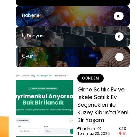
Haberler
10
İş Dünyası
6
Oyun
1
GÜNDEM
Girne Satılık Ev ve
İskele Satılık Ev
Seçenekleri ile
Kuzey Kıbrıs’ta Yeni
Bir Yaşam
admin
0
Temmuz 23, 2026
51