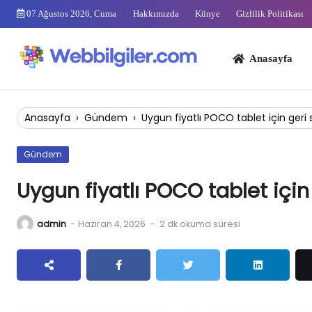
Skip
07 Ağustos 2026, Cuma
Hakkımızda
Künye
Gizlilik Politikası
to
content
Anasayfa
Bi
Anasayfa
›
Gündem
›
Uygun fiyatlı POCO tablet için geri
Gündem
Uygun fiyatlı POCO tablet için
admin
-
Haziran 4, 2026
-
2 dk okuma süresi