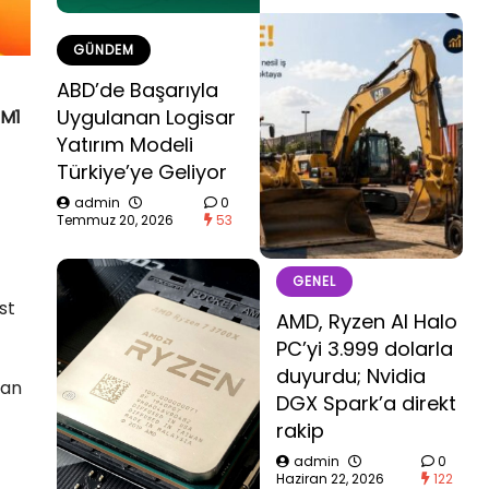
GÜNDEM
ABD’de Başarıyla
Uygulanan Logisar
M1
Yatırım Modeli
Türkiye’ye Geliyor
admin
0
Temmuz 20, 2026
53
GENEL
st
AMD, Ryzen AI Halo
PC’yi 3.999 dolarla
duyurdu; Nvidia
an
DGX Spark’a direkt
rakip
admin
0
Haziran 22, 2026
122