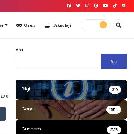
yun
Teknoloji
Ara
Ara
Bilgi
310
0
Genel
1554
Gündem
2135