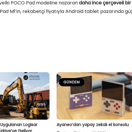
 evvelki POCO Pad modeline nazaran
daha ince çerçeveli bir
ad M1’in, rekabetçi fiyatıyla Android tablet pazarında gü
GÜNDEM
 Uygulanan Logisar
Ayaneo’dan yapay zekalı el konsolu
rkiye’ye Geliyor