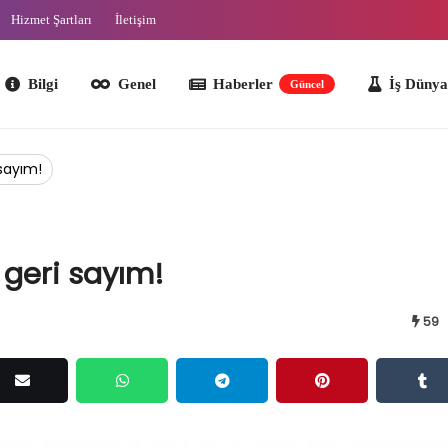
Hizmet Şartları
İletişim
lgi
Genel
Haberler
İş Dünyası
O
Güncel
 sayım!
 geri sayım!
59