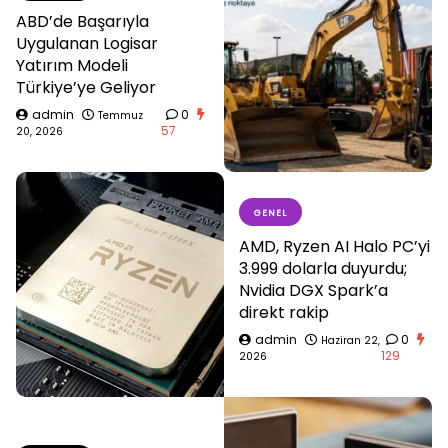
ABD’de Başarıyla
Uygulanan Logisar
Yatırım Modeli
Türkiye’ye Geliyor
admin
0
Temmuz
57
20, 2026
GENEL
AMD, Ryzen AI Halo PC’yi
3.999 dolarla duyurdu;
Nvidia DGX Spark’a
direkt rakip
admin
0
Haziran 22,
129
2026