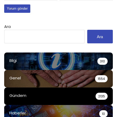
Ara
Ara
Bilgi
310
Genel
1554
Gündem
2135
Haberler
10