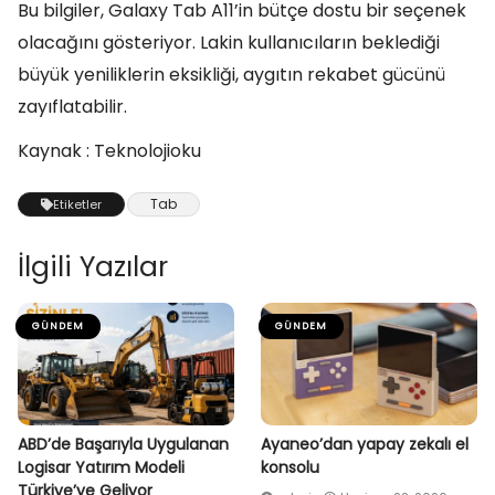
Bu bilgiler, Galaxy Tab A11’in bütçe dostu bir seçenek
olacağını gösteriyor. Lakin kullanıcıların beklediği
büyük yeniliklerin eksikliği, aygıtın rekabet gücünü
zayıflatabilir.
Kaynak : Teknolojioku
Tab
Etiketler
İlgili Yazılar
GÜNDEM
GÜNDEM
ABD’de Başarıyla Uygulanan
Ayaneo’dan yapay zekalı el
Logisar Yatırım Modeli
konsolu
Türkiye’ye Geliyor