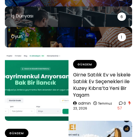
İş Dünyası
6
Oyun
1
GÜNDEM
Girne Satılık Ev ve İskele
Satılık Ev Seçenekleri ile
Kuzey Kıbrıs’ta Yeni Bir
Yaşam
admin
0
Temmuz
57
23, 2026
GÜNDEM