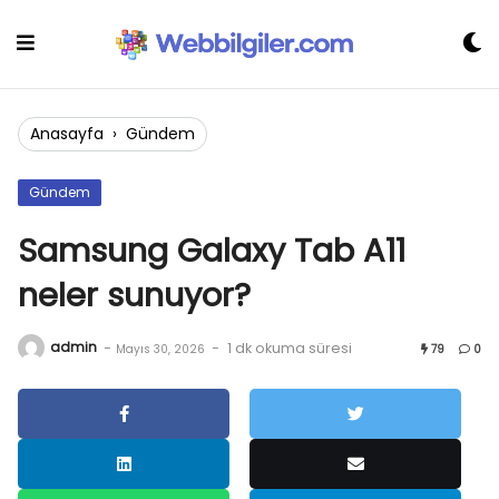
Skip
to
content
Anasayfa
›
Gündem
Gündem
Samsung Galaxy Tab A11
neler sunuyor?
admin
-
-
1 dk okuma süresi
Mayıs 30, 2026
79
0