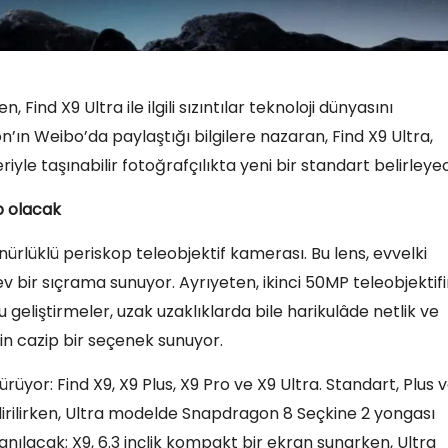
ind X9 Ultra ile ilgili sızıntılar teknoloji dünyasını
’ın Weibo’da paylaştığı bilgilere nazaran, Find X9 Ultra,
iyle taşınabilir fotoğrafçılıkta yeni bir standart belirleye
p olacak
ünürlüklü periskop teleobjektif kamerası. Bu lens, evvelki
v bir sıçrama sunuyor. Ayrıyeten, ikinci 50MP teleobjektif
 geliştirmeler, uzak uzaklıklarda bile harikulâde netlik ve
çin cazip bir seçenek sunuyor.
ürüyor: Find X9, X9 Plus, X9 Pro ve X9 Ultra. Standart, Plus 
irilirken, Ultra modelde Snapdragon 8 Seçkine 2 yongası
ılacak; X9, 6.3 inçlik kompakt bir ekran sunarken, Ultra