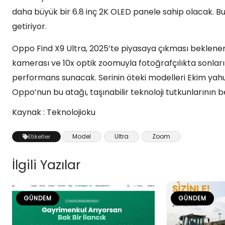
daha büyük bir 6.8 inç 2K OLED panele sahip olacak. Bu ö
getiriyor.
Oppo Find X9 Ultra, 2025’te piyasaya çıkması beklenen 
kamerası ve 10x optik zoomuyla fotoğrafçılıkta sonları
performans sunacak. Serinin öteki modelleri Ekim yahut 
Oppo’nun bu atağı, taşınabilir teknoloji tutkunlarının b
Kaynak : Teknolojioku
Model
Ultra
Zoom
Etiketler
İlgili Yazılar
GÜNDEM
GÜNDEM