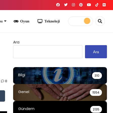
yun
Teknoloji
Ara
Ara
Bilgi
310
0
Genel
1554
Gündem
2135