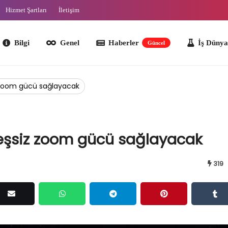
Hizmet Şartları
İletişim
lgi
Genel
Haberler
İş Dünyası
O
Güncel
z zoom gücü sağlayacak
 eşsiz zoom gücü sağlayacak
319