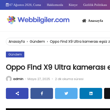
Skip
07 Ağustos 2026, Cuma
Hakkımızda
Künye
Gizlilik Politikası
to
content
Anasayfa
Bi
Anasayfa
›
Gündem
›
Oppo Find X9 Ultra kamerası eşsi
Gündem
Oppo Find X9 Ultra kamerası
admin
-
Mayıs 27, 2025
-
2 dk okuma süresi