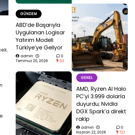
GÜNDEM
ABD’de Başarıyla
Uygulanan Logisar
Yatırım Modeli
Türkiye’ye Geliyor
cek.
admin
0
Temmuz 20, 2026
53
GENEL
in
AMD, Ryzen AI Halo
PC’yi 3.999 dolarla
duyurdu; Nvidia
DGX Spark’a direkt
ve
rakip
admin
0
Haziran 22, 2026
122