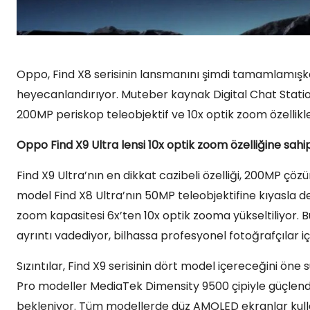
Oppo, Find X8 serisinin lansmanını şimdi tamamlamışken, F
heyecanlandırıyor. Muteber kaynak Digital Chat Station
200MP periskop teleobjektif ve 10x optik zoom özellikler
Oppo Find X9 Ultra lensi 10x optik zoom özelliğine sahi
Find X9 Ultra’nın en dikkat cazibeli özelliği, 200MP çöz
model Find X8 Ultra’nın 50MP teleobjektifine kıyasla de
zoom kapasitesi 6x’ten 10x optik zooma yükseltiliyor. Bu
ayrıntı vadediyor, bilhassa profesyonel fotoğrafçılar i
Sızıntılar, Find X9 serisinin dört model içereceğini öne s
Pro modeller MediaTek Dimensity 9500 çipiyle güçlend
bekleniyor. Tüm modellerde düz AMOLED ekranlar kullan