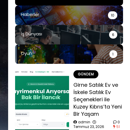
Haberler
10
İş Dünyası
6
Oyun
1
GÜNDEM
Girne Satılık Ev ve
İskele Satılık Ev
Seçenekleri ile
Kuzey Kıbrıs’ta Yeni
Bir Yaşam
admin
0
Temmuz 23, 2026
51