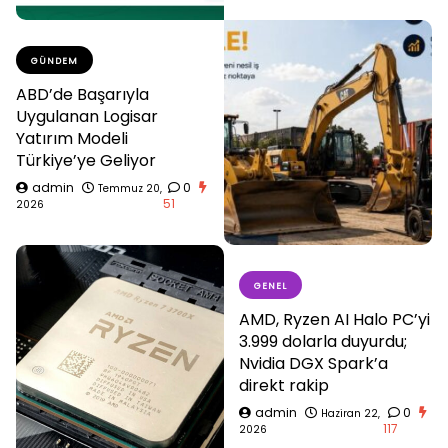
GÜNDEM
ABD’de Başarıyla
Uygulanan Logisar
Yatırım Modeli
Türkiye’ye Geliyor
admin
0
Temmuz 20,
51
2026
GENEL
AMD, Ryzen AI Halo PC’yi
3.999 dolarla duyurdu;
Nvidia DGX Spark’a
direkt rakip
admin
0
Haziran 22,
117
2026