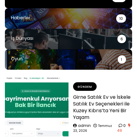
Haberler
10
İş Dünyası
6
Oyun
1
GÜNDEM
Girne Satılık Ev ve İskele
Satılık Ev Seçenekleri ile
Kuzey Kıbrıs’ta Yeni Bir
Yaşam
admin
0
Temmuz
49
23, 2026