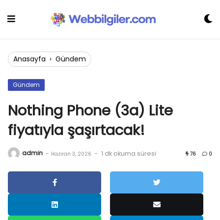
Skip
to
content
Anasayfa
›
Gündem
Gündem
Nothing Phone (3a) Lite
fiyatıyla şaşırtacak!
admin
-
-
1 dk okuma süresi
Haziran 3, 2026
76
0