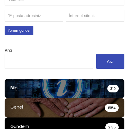
Ara
Ara
Bilgi
310
Genel
1554
Gündem
2135