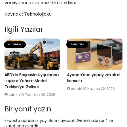
versiyonunu sabırsızlıkla bekliyor.
Kaynak : Teknolojioku
İlgili Yazılar
GÜNDEM
GÜNDEM
ABD’de Başarıyla Uygulanan
Ayaneo’dan yapay zekalı el
Logisar Yatırım Modeli
konsolu
Türkiye’ye Geliyor
admin
Haziran 22, 2026
admin
Temmuz 20, 2026
Bir yanıt yazın
E-posta adresiniz yayınlanmayacak.
Gerekli alanlar
*
ile
işaretlenmişlerdir