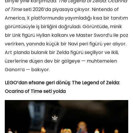
biriyle yine karşımızda:
The Legend of Zelda: Ocarina
of Time
seti 2026’da piyasaya çıkıyor. Nintendo of
America, X platformunda yayımladığı kısa bir tanıtım
görüntüsüyle iş birliğini doğruladı. Görüntüde, minik
bir Link figürü Hylian kalkanı ve Master Sword’u ile poz
verirken, yanında küçük bir Navi peri figürü yer alıyor.
Art planda bulanık bir Zelda figürü seçiliyor ve ikili,
üzerlerine düşen dev bir gölgeye — muhtemelen
Ganon’a — bakıyor.
LEGO’dan efsane geri dönüş: The Legend of Zelda:
Ocarina of Time seti yolda