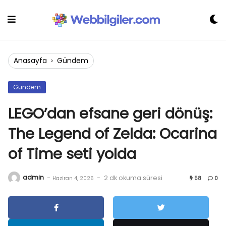
Skip
to
content
Anasayfa
›
Gündem
Gündem
LEGO’dan efsane geri dönüş:
The Legend of Zelda: Ocarina
of Time seti yolda
admin
-
-
2 dk okuma süresi
Haziran 4, 2026
58
0