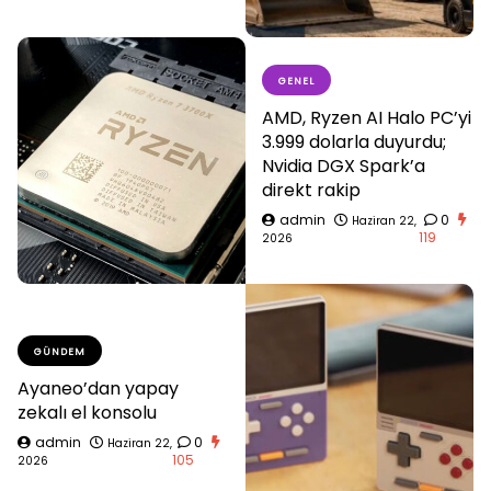
GENEL
AMD, Ryzen AI Halo PC’yi
3.999 dolarla duyurdu;
Nvidia DGX Spark’a
direkt rakip
admin
0
Haziran 22,
119
2026
GÜNDEM
Ayaneo’dan yapay
zekalı el konsolu
admin
0
Haziran 22,
105
2026