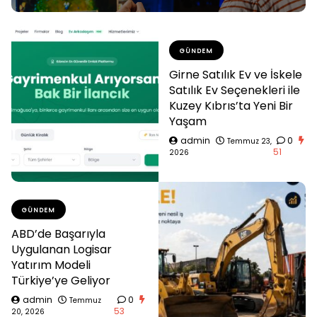
GÜNDEM
Girne Satılık Ev ve İskele
Satılık Ev Seçenekleri ile
Kuzey Kıbrıs’ta Yeni Bir
Yaşam
admin
0
Temmuz 23,
51
2026
GÜNDEM
ABD’de Başarıyla
Uygulanan Logisar
Yatırım Modeli
Türkiye’ye Geliyor
admin
0
Temmuz
53
20, 2026