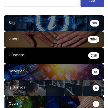
Ara
Bilgi
310
Genel
1554
Gündem
2135
Haberler
10
İş Dünyası
6
Oyun
1