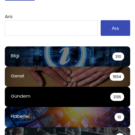
Ara
Ara
Bilgi
310
Genel
1554
Gündem
2135
Haberler
10