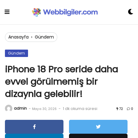
Skip
to
content
Anasayfa
›
Gündem
Gündem
iPhone 18 Pro seride daha
evvel görülmemiş bir
dizaynla gelebilir!
admin
-
-
1 dk okuma süresi
Mayıs 30, 2026
72
0