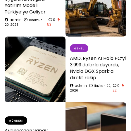
Yatırım Modeli
Türkiye’ye Geliyor
admin
0
Temmuz
53
20, 2026
GENEL
AMD, Ryzen AI Halo PC’yi
3.999 dolarla duyurdu;
Nvidia DGX Spark’a
direkt rakip
admin
0
Haziran 22,
122
2026
GÜNDEM
Ayaneo’dan yapay