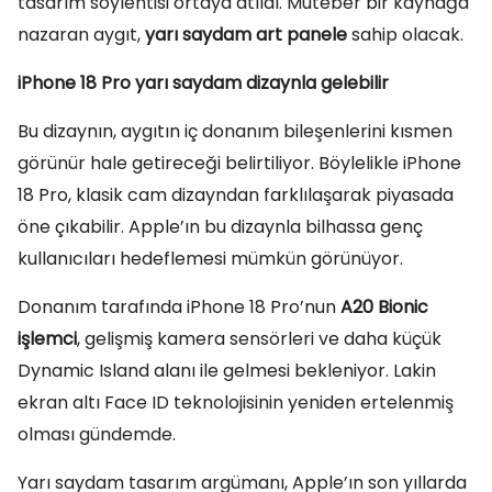
tasarım söylentisi ortaya atıldı. Muteber bir kaynağa
nazaran aygıt,
yarı saydam art panele
sahip olacak.
iPhone 18 Pro yarı saydam dizaynla gelebilir
Bu dizaynın, aygıtın iç donanım bileşenlerini kısmen
görünür hale getireceği belirtiliyor. Böylelikle iPhone
18 Pro, klasik cam dizayndan farklılaşarak piyasada
öne çıkabilir. Apple’ın bu dizaynla bilhassa genç
kullanıcıları hedeflemesi mümkün görünüyor.
Donanım tarafında iPhone 18 Pro’nun
A20 Bionic
işlemci
, gelişmiş kamera sensörleri ve daha küçük
Dynamic Island alanı ile gelmesi bekleniyor. Lakin
ekran altı Face ID teknolojisinin yeniden ertelenmiş
olması gündemde.
Yarı saydam tasarım argümanı, Apple’ın son yıllarda