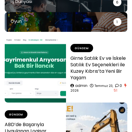
İş Dünyası
6
Oyun
1
GÜNDEM
Girne Satılık Ev ve İskele
Satılık Ev Seçenekleri ile
Kuzey Kıbrıs’ta Yeni Bir
Yaşam
admin
0
Temmuz 23,
51
2026
GÜNDEM
ABD’de Başarıyla
Uygulanan Logisar