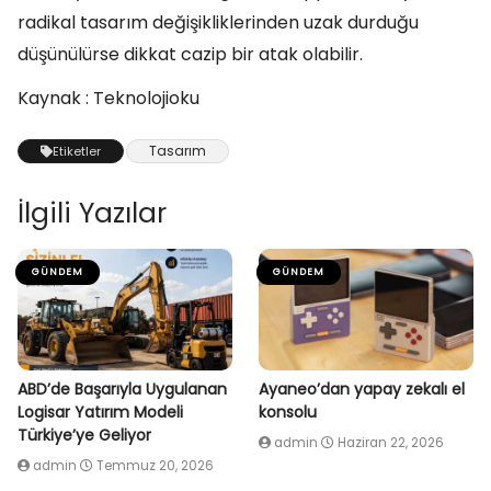
radikal tasarım değişikliklerinden uzak durduğu
düşünülürse dikkat cazip bir atak olabilir.
Kaynak : Teknolojioku
Tasarım
Etiketler
İlgili Yazılar
GÜNDEM
GÜNDEM
ABD’de Başarıyla Uygulanan
Ayaneo’dan yapay zekalı el
Logisar Yatırım Modeli
konsolu
Türkiye’ye Geliyor
admin
Haziran 22, 2026
admin
Temmuz 20, 2026