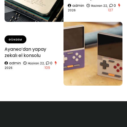
admin
0
Haziran 22,
127
2026
GÜNDEM
Ayaneo’dan yapay
zekalı el konsolu
admin
0
Haziran 22,
109
2026