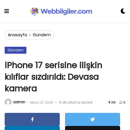
Skip
to
content
Anasayfa
›
Gündem
Gündem
iPhone 17 serisine ilişkin
kılıflar sızdırıldı: Devasa
kamera
admin
-
-
4 dk okuma süresi
Mayıs 27, 2025
316
0