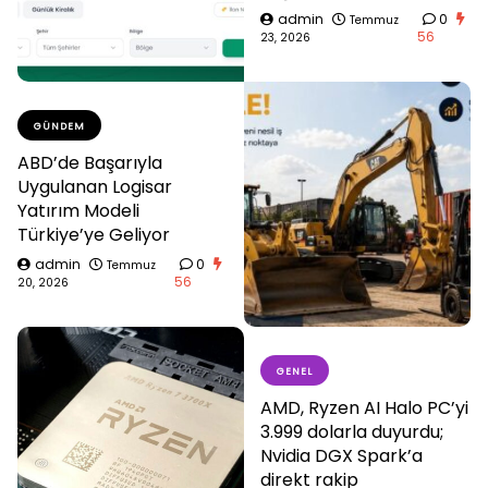
admin
0
Temmuz
56
23, 2026
GÜNDEM
ABD’de Başarıyla
Uygulanan Logisar
Yatırım Modeli
Türkiye’ye Geliyor
admin
0
Temmuz
56
20, 2026
GENEL
AMD, Ryzen AI Halo PC’yi
3.999 dolarla duyurdu;
Nvidia DGX Spark’a
direkt rakip