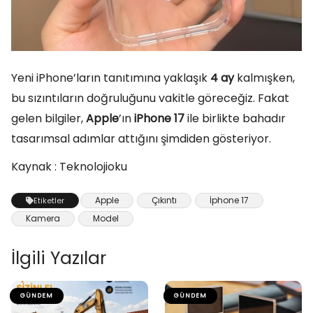
Yeni iPhone’ların tanıtımına yaklaşık
4 ay
kalmışken,
bu sızıntıların doğruluğunu vakitle göreceğiz. Fakat
gelen bilgiler,
Apple
’ın
iPhone 17
ile birlikte bahadır
tasarımsal adımlar attığını şimdiden gösteriyor.
Kaynak : Teknolojioku
Apple
Çıkıntı
İphone 17
Etiketler
Kamera
Model
İlgili Yazılar
GÜNDEM
GÜNDEM