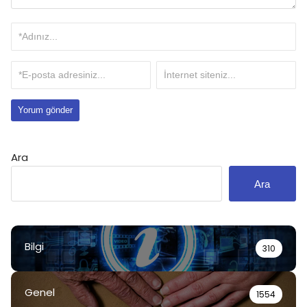
Ara
Ara
Bilgi
310
Genel
1554