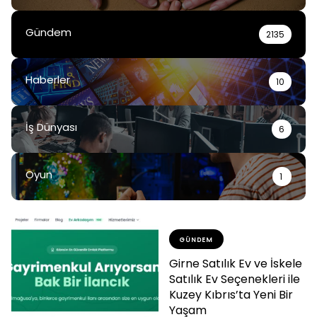
Gündem
2135
Haberler
10
İş Dünyası
6
Oyun
1
GÜNDEM
Girne Satılık Ev ve İskele
Satılık Ev Seçenekleri ile
Kuzey Kıbrıs’ta Yeni Bir
Yaşam