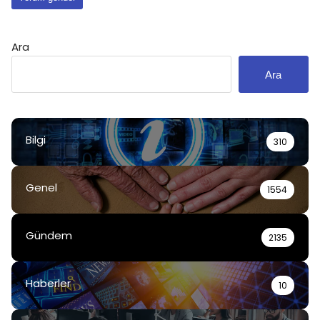
Ara
Ara
Bilgi
310
Genel
1554
Gündem
2135
Haberler
10