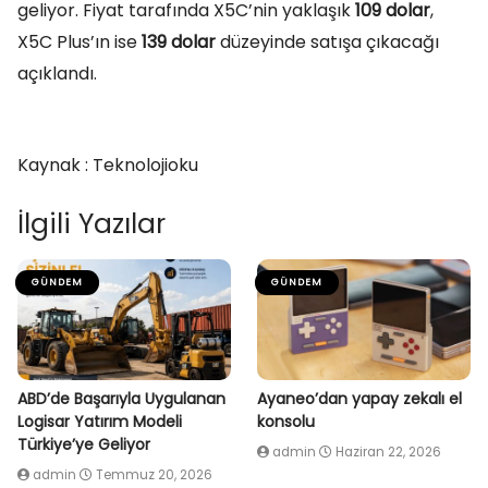
geliyor. Fiyat tarafında X5C’nin yaklaşık
109 dolar
,
X5C Plus’ın ise
139 dolar
düzeyinde satışa çıkacağı
açıklandı.
Kaynak : Teknolojioku
İlgili Yazılar
GÜNDEM
GÜNDEM
ABD’de Başarıyla Uygulanan
Ayaneo’dan yapay zekalı el
Logisar Yatırım Modeli
konsolu
Türkiye’ye Geliyor
admin
Haziran 22, 2026
admin
Temmuz 20, 2026