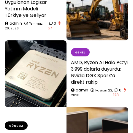
Uygulanan Logisar
Yatırım Modeli
Türkiye’ye Geliyor
admin
0
Temmuz
57
20, 2026
GENEL
AMD, Ryzen AI Halo PC’yi
3.999 dolarla duyurdu;
Nvidia DGX Spark’a
direkt rakip
admin
0
Haziran 22,
128
2026
GÜNDEM