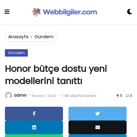
Skip
to
content
Anasayfa
›
Gündem
Gündem
Honor bütçe dostu yeni
modellerini tanıttı
admin
-
-
1 dk okuma süresi
Haziran 1, 2026
71
0