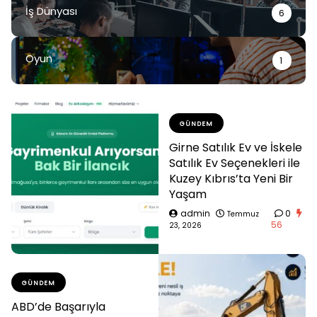
İş Dünyası
6
Oyun
1
GÜNDEM
Girne Satılık Ev ve İskele
Satılık Ev Seçenekleri ile
Kuzey Kıbrıs’ta Yeni Bir
Yaşam
admin
0
Temmuz
56
23, 2026
GÜNDEM
ABD’de Başarıyla