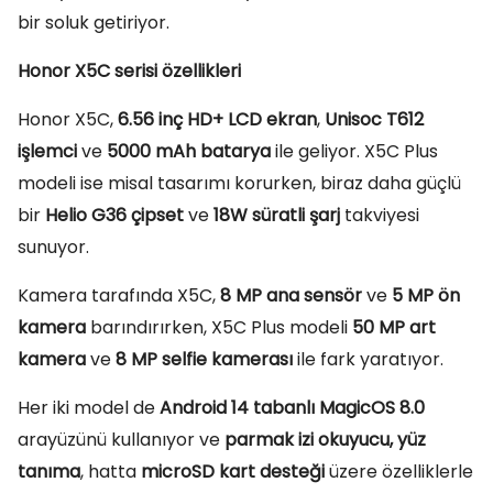
bir soluk getiriyor.
Honor X5C serisi özellikleri
Honor X5C,
6.56 inç HD+ LCD ekran
,
Unisoc T612
işlemci
ve
5000 mAh batarya
ile geliyor. X5C Plus
modeli ise misal tasarımı korurken, biraz daha güçlü
bir
Helio G36 çipset
ve
18W süratli şarj
takviyesi
sunuyor.
Kamera tarafında X5C,
8 MP ana sensör
ve
5 MP ön
kamera
barındırırken, X5C Plus modeli
50 MP art
kamera
ve
8 MP selfie kamerası
ile fark yaratıyor.
Her iki model de
Android 14 tabanlı MagicOS 8.0
arayüzünü kullanıyor ve
parmak izi okuyucu, yüz
tanıma
, hatta
microSD kart desteği
üzere özelliklerle