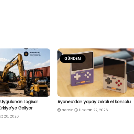
GÜNDEM
 Uygulanan Logisar
Ayaneo’dan yapay zekalı el konsolu
rkiye’ye Geliyor
admin
Haziran 22, 2026
 20, 2026