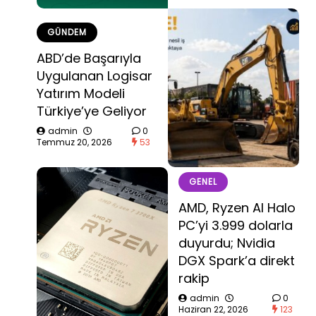
GÜNDEM
ABD’de Başarıyla
Uygulanan Logisar
Yatırım Modeli
Türkiye’ye Geliyor
admin
0
Temmuz 20, 2026
53
GENEL
AMD, Ryzen AI Halo
PC’yi 3.999 dolarla
duyurdu; Nvidia
DGX Spark’a direkt
rakip
admin
0
Haziran 22, 2026
123