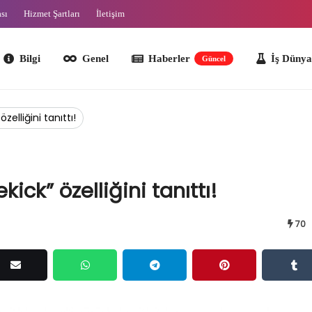
ası
Hizmet Şartları
İletişim
lgi
Genel
Haberler
İş Dünyası
O
Güncel
elliğini tanıttı!
ck” özelliğini tanıttı!
70