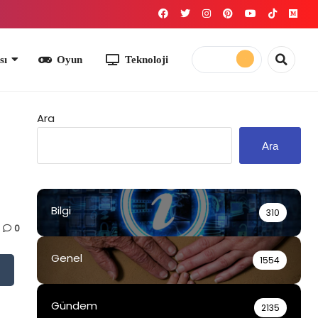
yun
Teknoloji
Ara
Ara
Bilgi
310
0
Genel
1554
Gündem
2135