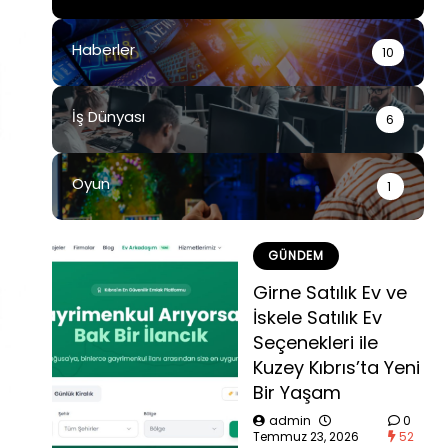
Haberler
10
İş Dünyası
6
Oyun
1
GÜNDEM
Girne Satılık Ev ve
İskele Satılık Ev
Seçenekleri ile
Kuzey Kıbrıs’ta Yeni
Bir Yaşam
admin
0
Temmuz 23, 2026
52