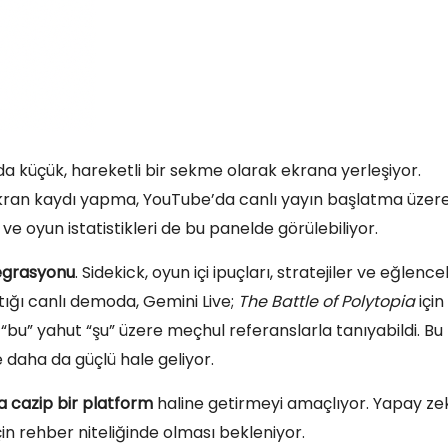
da küçük, hareketli bir sekme olarak ekrana yerleşiyor.
ekran kaydı yapma, YouTube’da canlı yayın başlatma üzer
ve oyun istatistikleri de bu panelde görülebiliyor.
egrasyonu
. Sidekick, oyun içi ipuçları, stratejiler ve eğlencel
tığı canlı demoda, Gemini Live;
The Battle of Polytopia
için
e “bu” yahut “şu” üzere meçhul referanslarla tanıyabildi. Bu
daha da güçlü hale geliyor.
a cazip bir platform
haline getirmeyi amaçlıyor. Yapay ze
çin rehber niteliğinde olması bekleniyor.