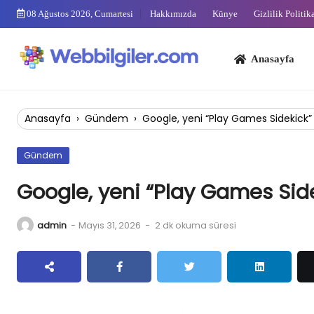
Skip
08 Ağustos 2026, Cumartesi
Hakkımızda
Künye
Gizlilik Politik
to
content
Anasayfa
Bi
Anasayfa
›
Gündem
›
Google, yeni “Play Games Sidekick” öz
Gündem
Google, yeni “Play Games Sideki
admin
-
Mayıs 31, 2026
-
2 dk okuma süresi