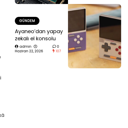
GÜNDEM
Ayaneo’dan yapay
zekalı el konsolu
admin
0
Haziran 22, 2026
107
e
i
kâ