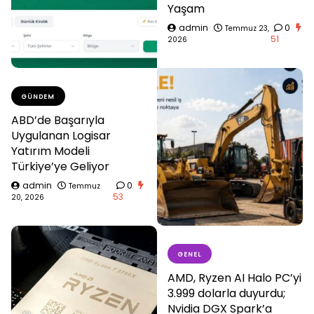
Yaşam
admin
0
Temmuz 23,
51
2026
GÜNDEM
ABD’de Başarıyla
Uygulanan Logisar
Yatırım Modeli
Türkiye’ye Geliyor
admin
0
Temmuz
53
20, 2026
GENEL
AMD, Ryzen AI Halo PC’yi
3.999 dolarla duyurdu;
Nvidia DGX Spark’a