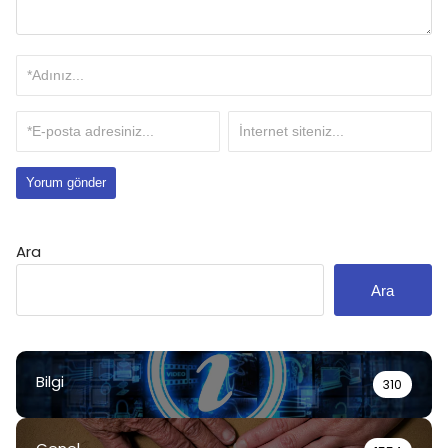
Ara
Ara
Bilgi
310