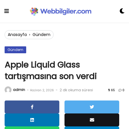
Skip
to
content
Anasayfa
›
Gündem
Gündem
Apple Liquid Glass
tartışmasına son verdi
admin
-
-
2 dk okuma süresi
Haziran 2, 2026
65
0