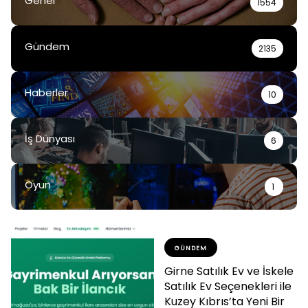
Genel
1554
Gündem
2135
Haberler
10
İş Dünyası
6
Oyun
1
GÜNDEM
Girne Satılık Ev ve İskele
Satılık Ev Seçenekleri ile
Kuzey Kıbrıs’ta Yeni Bir