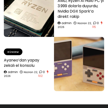
AMD, Ryzen AI Halo PC’yi
3.999 dolarla duyurdu;
Nvidia DGX Spark’a
direkt rakip
admin
0
Haziran 22,
115
2026
GÜNDEM
Ayaneo’dan yapay
zekalı el konsolu
admin
0
Haziran 22,
102
2026