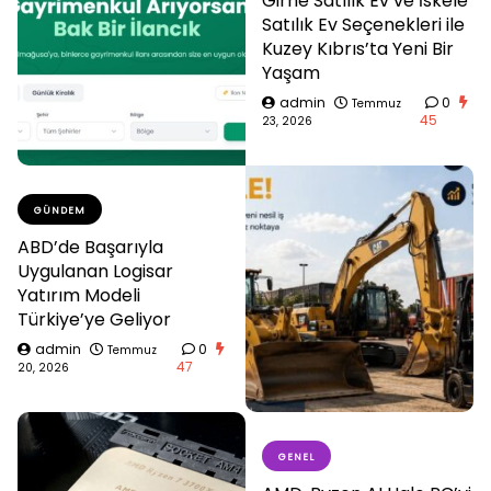
Girne Satılık Ev ve İskele
Satılık Ev Seçenekleri ile
Kuzey Kıbrıs’ta Yeni Bir
Yaşam
admin
0
Temmuz
45
23, 2026
GÜNDEM
ABD’de Başarıyla
Uygulanan Logisar
Yatırım Modeli
Türkiye’ye Geliyor
admin
0
Temmuz
47
20, 2026
GENEL