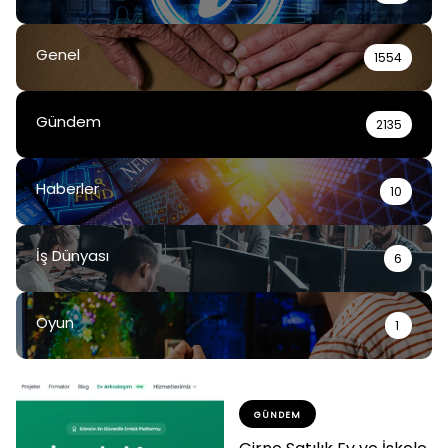
Genel
1554
Gündem
2135
Haberler
10
İş Dünyası
6
Oyun
1
GÜNDEM