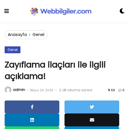
Skip
to
content
Anasayfa
›
Genel
Genel
Zayıflama ilaçları ile ilgili
açıklama!
admin
-
-
2 dk okuma süresi
Mayıs 29, 2026
69
0