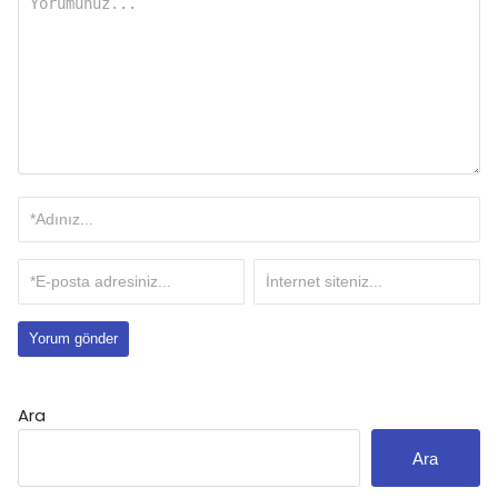
Ara
Ara