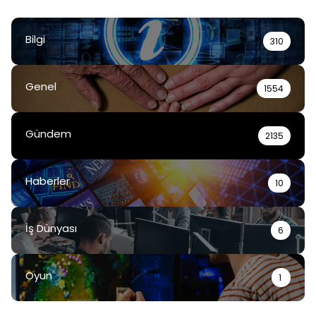
Bilgi
310
Genel
1554
Gündem
2135
Haberler
10
İş Dünyası
6
Oyun
1