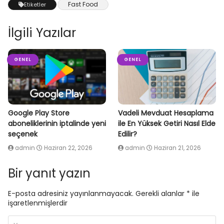
Fast Food
Etiketler
İlgili Yazılar
GENEL
GENEL
Google Play Store
Vadeli Mevduat Hesaplama
aboneliklerinin iptalinde yeni
ile En Yüksek Getiri Nasıl Elde
seçenek
Edilir?
admin
Haziran 22, 2026
admin
Haziran 21, 2026
Bir yanıt yazın
E-posta adresiniz yayınlanmayacak.
Gerekli alanlar
*
ile
işaretlenmişlerdir