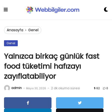
Skip
to
content
Anasayfa
›
Genel
Genel
Yalnızca birkaç günlük fast
food tüketimi hafızayı
zayıflatabiliyor
admin
-
-
2 dk okuma süresi
Mayıs 30, 2026
62
0