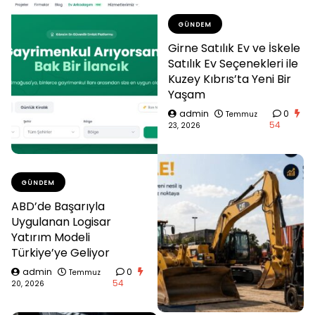
GÜNDEM
Girne Satılık Ev ve İskele
Satılık Ev Seçenekleri ile
Kuzey Kıbrıs’ta Yeni Bir
Yaşam
admin
0
Temmuz
54
23, 2026
GÜNDEM
ABD’de Başarıyla
Uygulanan Logisar
Yatırım Modeli
Türkiye’ye Geliyor
admin
0
Temmuz
54
20, 2026