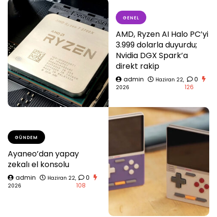
GENEL
AMD, Ryzen AI Halo PC’yi
3.999 dolarla duyurdu;
Nvidia DGX Spark’a
direkt rakip
admin
0
Haziran 22,
126
2026
GÜNDEM
Ayaneo’dan yapay
zekalı el konsolu
admin
0
Haziran 22,
108
2026