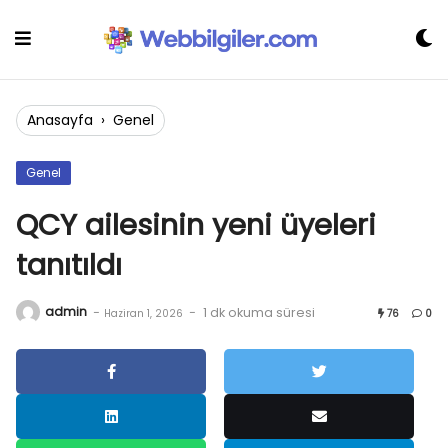
Skip
to
content
Anasayfa
›
Genel
Genel
QCY ailesinin yeni üyeleri
tanıtıldı
admin
-
-
1 dk okuma süresi
Haziran 1, 2026
76
0