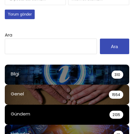
Ara
Ara
Bilgi
310
Genel
1554
Gündem
2135
Haberler