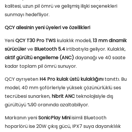
kalitesi, uzun pil ömrü ve gelişmiş ilişki seçenekleri
sunmayı hedefliyor.
QCY ailesinin yeni üyeleri ve özellikleri
Yeni
QCY T30 Pro TWS
kulaklık modeli,
13 mm dinamik
sürücüler
ve
Bluetooth 5.4
irtibatıyla geliyor. Kulaklık,
aktif gürültü engelleme (ANC)
dayanağı ve 40 saate
kadar toplam pil ömrü sunuyor.
QCY ayrıyeten
H4 Pro kulak üstü kulaklığını
tanıttı. Bu
model, 40 mm şoförleriyle yüksek çözünürlüklü ses
tecrübesi sunarken,
hibrit ANC
teknolojisiyle dış
gürültüyü %90 oranında azaltabiliyor.
Markanın yeni
SonicPlay Mini
isimli Bluetooth
hoparlörü ise 20W çıkış gücü, IPX7 suya dayanıklılık