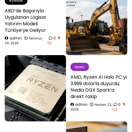
GÜNDEM
ABD’de Başarıyla
Uygulanan Logisar
Yatırım Modeli
Türkiye’ye Geliyor
admin
0
Temmuz
53
20, 2026
GENEL
AMD, Ryzen AI Halo PC’yi
3.999 dolarla duyurdu;
Nvidia DGX Spark’a
direkt rakip
admin
0
Haziran 22,
122
2026