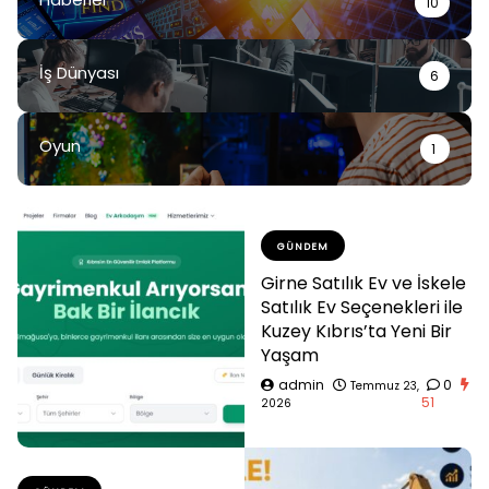
10
İş Dünyası
6
Oyun
1
GÜNDEM
Girne Satılık Ev ve İskele
Satılık Ev Seçenekleri ile
Kuzey Kıbrıs’ta Yeni Bir
Yaşam
admin
0
Temmuz 23,
51
2026