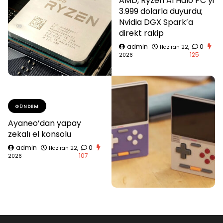
AMD, Ryzen AI Halo PC’yi
3.999 dolarla duyurdu;
Nvidia DGX Spark’a
direkt rakip
admin
0
Haziran 22,
125
2026
GÜNDEM
Ayaneo’dan yapay
zekalı el konsolu
admin
0
Haziran 22,
107
2026