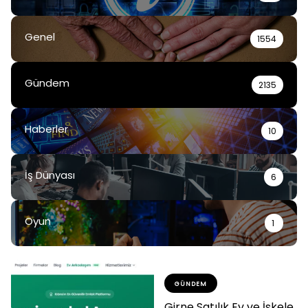
Genel
1554
Gündem
2135
Haberler
10
İş Dünyası
6
Oyun
1
GÜNDEM
Girne Satılık Ev ve İskele