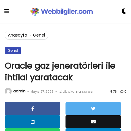
Skip
to
content
Anasayfa
›
Genel
Genel
Oracle gaz jeneratörleri ile
ihtilal yaratacak
admin
-
-
2 dk okuma süresi
Mayıs 27, 2026
75
0