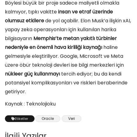
Böylesi büyük bir proje sadece maliyetli olmakla
kalmıyor, tıpkı vakitte
insan ve etraf üzerinde
olumsuz etkilere
de yol açabilir. Elon Musk’a ilişkin xAI,
yapay zeka operasyonları için kullanılan harika
bilgisayarın
Memphis’te metan yakıtlı türbinler
nedeniyle en önemli hava kirliliği kaynağı
haline
gelmesiyle eleştiriliyor. Google, Microsoft ve Meta
üzere öbür teknoloji devleri ise bilgi merkezleri için
nükleer güç kullanmayı
tercih ediyor; bu da kendi
potansiyel komplikasyonları ve riskleri beraberinde
getiriyor.
Kaynak : Teknolojioku
Oracle
Veri
Etiketler
İlgili Yazılar