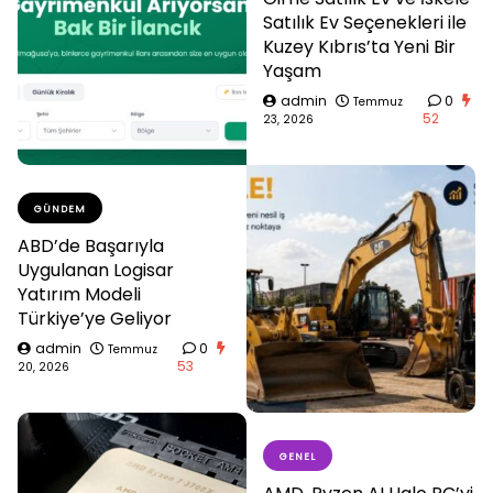
Satılık Ev Seçenekleri ile
Kuzey Kıbrıs’ta Yeni Bir
Yaşam
admin
0
Temmuz
52
23, 2026
GÜNDEM
ABD’de Başarıyla
Uygulanan Logisar
Yatırım Modeli
Türkiye’ye Geliyor
admin
0
Temmuz
53
20, 2026
GENEL