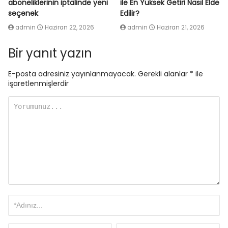
aboneliklerinin iptalinde yeni
ile En Yüksek Getiri Nasıl Elde
seçenek
Edilir?
admin
Haziran 22, 2026
admin
Haziran 21, 2026
Bir yanıt yazın
E-posta adresiniz yayınlanmayacak.
Gerekli alanlar
*
ile
işaretlenmişlerdir