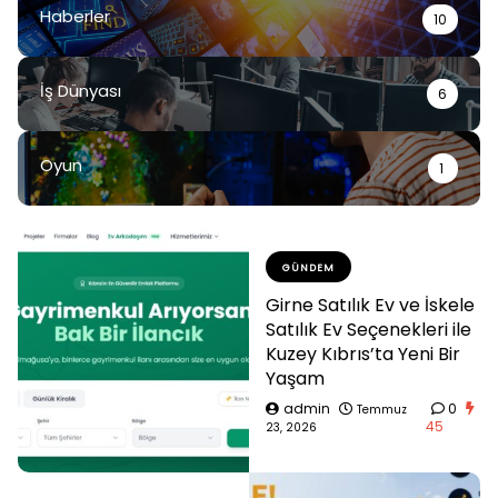
Haberler
10
İş Dünyası
6
Oyun
1
GÜNDEM
Girne Satılık Ev ve İskele
Satılık Ev Seçenekleri ile
Kuzey Kıbrıs’ta Yeni Bir
Yaşam
admin
0
Temmuz
45
23, 2026