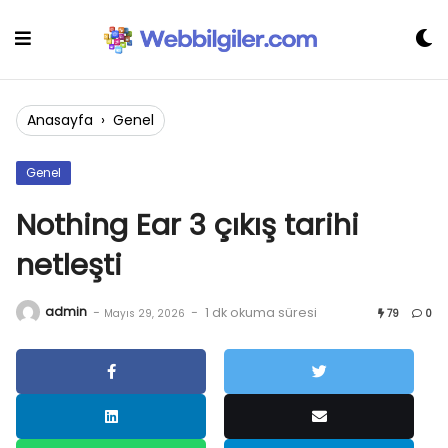
Skip
to
content
Anasayfa
›
Genel
Genel
Nothing Ear 3 çıkış tarihi
netleşti
admin
-
-
1 dk okuma süresi
Mayıs 29, 2026
79
0