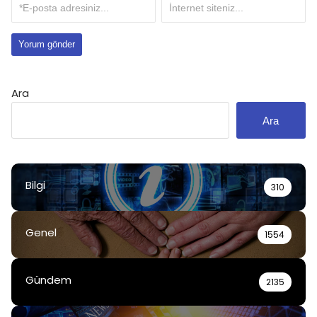
Ara
Ara
Bilgi
310
Genel
1554
Gündem
2135