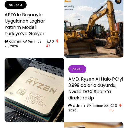
GÜNDEM
ABD’de Başarıyla
Uygulanan Logisar
Yatırım Modeli
Türkiye’ye Geliyor
admin
0
Temmuz
47
20, 2026
GENEL
AMD, Ryzen AI Halo PC’yi
3.999 dolarla duyurdu;
Nvidia DGX Spark’a
direkt rakip
admin
0
Haziran 22,
115
2026