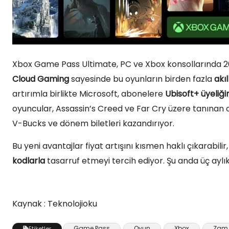
Xbox Game Pass Ultimate, PC ve Xbox konsollarında 20
Cloud Gaming
sayesinde bu oyunların birden fazla
akı
artırımla birlikte Microsoft, abonelere
Ubisoft+ üyeliğin
oyuncular, Assassin’s Creed ve Far Cry üzere tanınan oyu
V-Bucks ve dönem biletleri kazandırıyor.
Bu yeni avantajlar fiyat artışını kısmen haklı çıkarabilir
kodlarla
tasarruf etmeyi tercih ediyor. Şu anda üç ayl
Kaynak : Teknolojioku
Game Pass
Oyun
Xbox
Zam
Etiketler