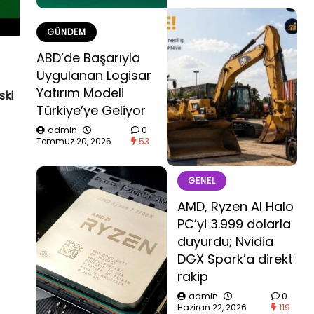
GÜNDEM
ABD’de Başarıyla
Uygulanan Logisar
Yatırım Modeli
ski
Türkiye’ye Geliyor
admin
0
Temmuz 20, 2026
53
GENEL
AMD, Ryzen AI Halo
PC’yi 3.999 dolarla
duyurdu; Nvidia
DGX Spark’a direkt
rakip
admin
0
Haziran 22, 2026
119