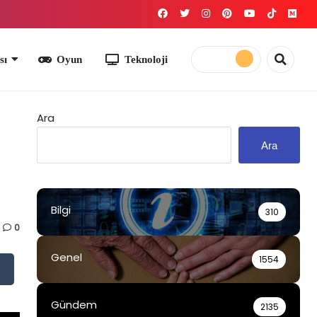
yun
Teknoloji
Ara
Ara
Bilgi
310
0
Genel
1554
Gündem
2135