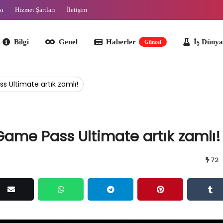
sı
Hizmet Şartları
İletişim
lgi
Genel
Haberler
İş Dünyası
O
Güncel
s Ultimate artık zamlı!
 Game Pass Ultimate artık zamlı!
72