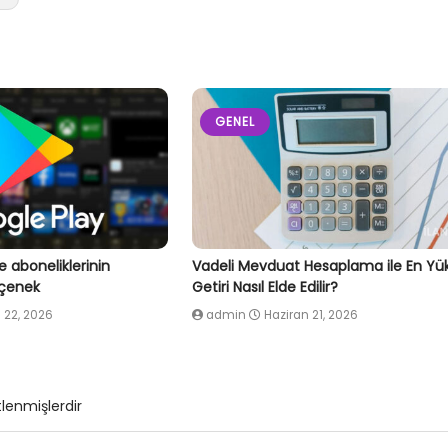
GENEL
e aboneliklerinin
Vadeli Mevduat Hesaplama ile En Yü
eçenek
Getiri Nasıl Elde Edilir?
 22, 2026
admin
Haziran 21, 2026
tlenmişlerdir