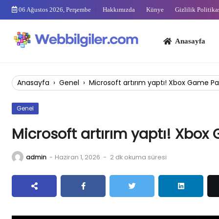
Skip
06 Ağustos 2026, Perşembe
Hakkımızda
Künye
Gizlilik Politika
to
content
Anasayfa
Bi
Anasayfa
›
Genel
›
Microsoft artırım yaptı! Xbox Game Pas
Genel
Microsoft artırım yaptı! Xbox
admin
-
Haziran 1, 2026
-
2 dk okuma süresi