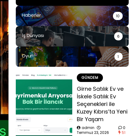
Haberler
10
İş Dünyası
6
Oyun
1
GÜNDEM
Girne Satılık Ev ve
İskele Satılık Ev
Seçenekleri ile
Kuzey Kıbrıs’ta Yeni
Bir Yaşam
admin
0
Temmuz 23, 2026
51