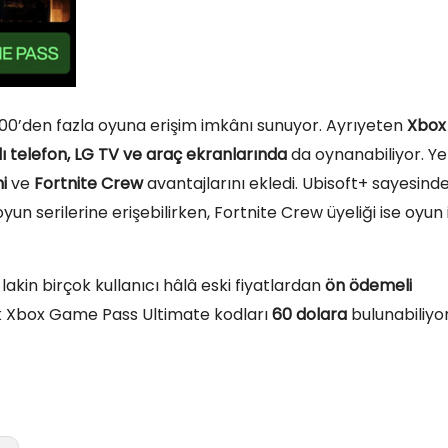
0’den fazla oyuna erişim imkânı sunuyor. Ayrıyeten
Xbox
llı telefon, LG TV ve araç ekranlarında
da oynanabiliyor. Ye
i
ve
Fortnite Crew
avantajlarını ekledi. Ubisoft+ sayesind
n serilerine erişebilirken, Fortnite Crew üyeliği ise oyun i
, lakin birçok kullanıcı hâlâ eski fiyatlardan
ön ödemeli
ık Xbox Game Pass Ultimate kodları
60 dolara
bulunabiliyor