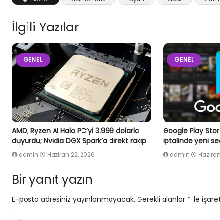
İlgili Yazılar
GENEL
GENEL
AMD, Ryzen AI Halo PC’yi 3.999 dolarla
Google Play Stor
duyurdu; Nvidia DGX Spark’a direkt rakip
iptalinde yeni s
admin
Haziran 22, 2026
admin
Haziran
Bir yanıt yazın
E-posta adresiniz yayınlanmayacak.
Gerekli alanlar
*
ile işare