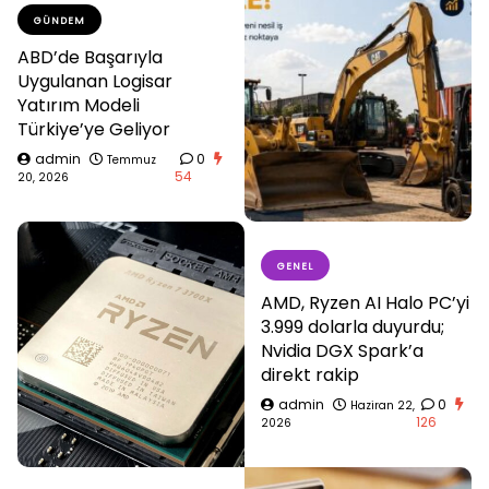
GÜNDEM
ABD’de Başarıyla
Uygulanan Logisar
Yatırım Modeli
Türkiye’ye Geliyor
admin
0
Temmuz
54
20, 2026
GENEL
AMD, Ryzen AI Halo PC’yi
3.999 dolarla duyurdu;
Nvidia DGX Spark’a
direkt rakip
admin
0
Haziran 22,
126
2026