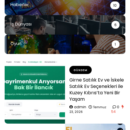
Haberler
10
İş Dünyası
6
Oyun
1
GÜNDEM
Girne Satılık Ev ve İskele
Satılık Ev Seçenekleri ile
Kuzey Kıbrıs’ta Yeni Bir
Yaşam
admin
0
Temmuz
54
23, 2026