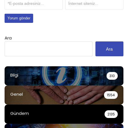
Ara
Ara
Bilgi
310
Genel
1554
Gündem
2135