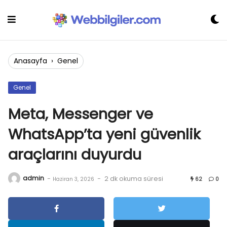
Skip
to
content
Anasayfa
›
Genel
Genel
Meta, Messenger ve
WhatsApp’ta yeni güvenlik
araçlarını duyurdu
admin
-
-
2 dk okuma süresi
Haziran 3, 2026
62
0