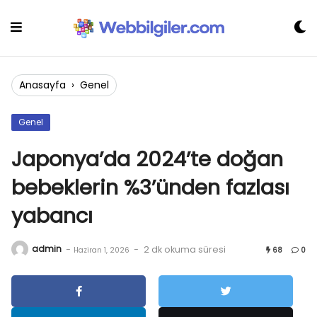
Skip
to
content
Anasayfa
›
Genel
Genel
Japonya’da 2024’te doğan
bebeklerin %3’ünden fazlası
yabancı
admin
-
-
2 dk okuma süresi
Haziran 1, 2026
68
0