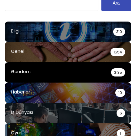
Ara
Bilgi
310
Genel
1554
Gündem
2135
Haberler
10
İş Dünyası
6
Oyun
1