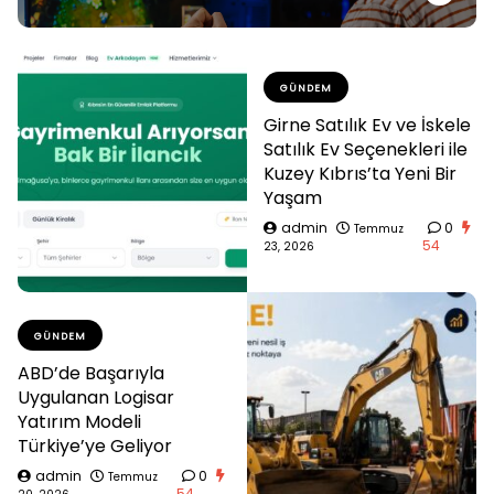
GÜNDEM
Girne Satılık Ev ve İskele
Satılık Ev Seçenekleri ile
Kuzey Kıbrıs’ta Yeni Bir
Yaşam
admin
0
Temmuz
54
23, 2026
GÜNDEM
ABD’de Başarıyla
Uygulanan Logisar
Yatırım Modeli
Türkiye’ye Geliyor
admin
0
Temmuz
54