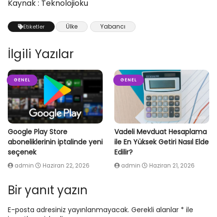
Kaynak : Teknolojioku
Ülke
Yabancı
Etiketler
İlgili Yazılar
GENEL
GENEL
Google Play Store
Vadeli Mevduat Hesaplama
aboneliklerinin iptalinde yeni
ile En Yüksek Getiri Nasıl Elde
seçenek
Edilir?
admin
Haziran 22, 2026
admin
Haziran 21, 2026
Bir yanıt yazın
E-posta adresiniz yayınlanmayacak.
Gerekli alanlar
*
ile