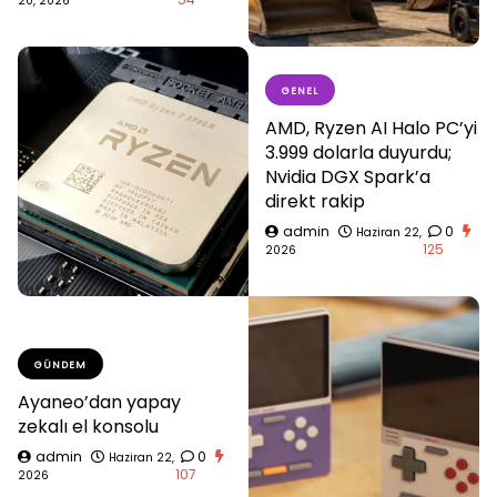
20, 2026
GENEL
AMD, Ryzen AI Halo PC’yi
3.999 dolarla duyurdu;
Nvidia DGX Spark’a
direkt rakip
admin
0
Haziran 22,
125
2026
GÜNDEM
Ayaneo’dan yapay
zekalı el konsolu
admin
0
Haziran 22,
107
2026