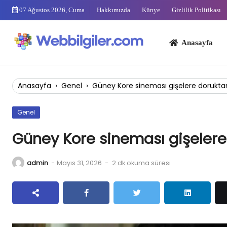
Skip
07 Ağustos 2026, Cuma
Hakkımızda
Künye
Gizlilik Politikası
to
content
Anasayfa
Bi
Anasayfa
›
Genel
›
Güney Kore sineması gişelere doruktan
Genel
Güney Kore sineması gişelere
admin
-
Mayıs 31, 2026
-
2 dk okuma süresi