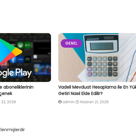
GENEL
e aboneliklerinin
Vadeli Mevduat Hesaplama ile En Yü
eçenek
Getiri Nasıl Elde Edilir?
 22, 2026
admin
Haziran 21, 2026
tlenmişlerdir