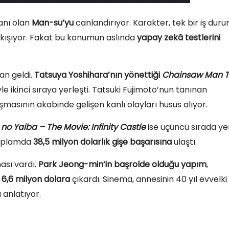
anı olan
Man-su’yu
canlandırıyor. Karakter, tek bir iş dur
alkışıyor. Fakat bu konumun aslında
yapay zekâ testlerini
an geldi.
Tatsuya Yoshihara’nın yönettiği
Chainsaw Man 
iyle ikinci sıraya yerleşti. Tatsuki Fujimoto’nun tanınan
masının akabinde gelişen kanlı olayları husus alıyor.
o Yaiba – The Movie: Infinity Castle
ise üçüncü sırada ye
oplamda
38,5 milyon dolarlık gişe başarısına
ulaştı.
ası vardı.
Park Jeong-min’in başrolde olduğu yapım
,
i
6,6 milyon dolara
çıkardı. Sinema, annesinin 40 yıl evvelki
anlatıyor.