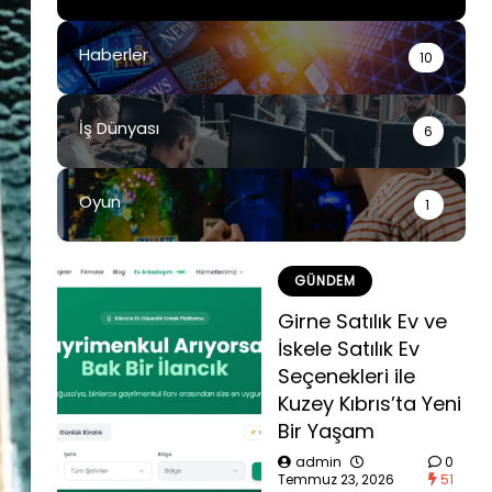
Haberler
10
İş Dünyası
6
Oyun
1
GÜNDEM
Girne Satılık Ev ve
İskele Satılık Ev
Seçenekleri ile
Kuzey Kıbrıs’ta Yeni
Bir Yaşam
admin
0
Temmuz 23, 2026
51