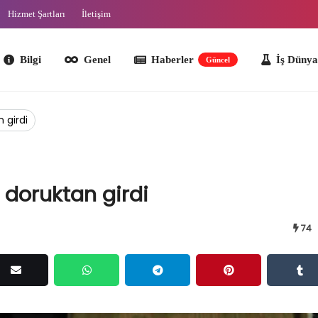
Hizmet Şartları
İletişim
lgi
Genel
Haberler
İş Dünyası
O
Güncel
 girdi
 doruktan girdi
74