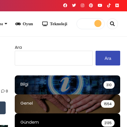
yun
Teknoloji
Ara
Ara
Bilgi
310
0
Genel
1554
Gündem
2135