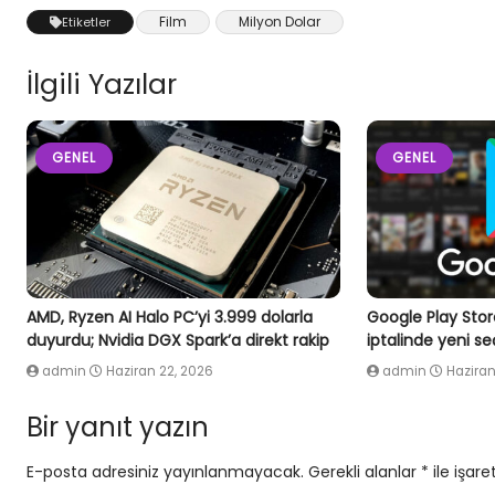
Film
Milyon Dolar
Etiketler
İlgili Yazılar
GENEL
GENEL
AMD, Ryzen AI Halo PC’yi 3.999 dolarla
Google Play Stor
duyurdu; Nvidia DGX Spark’a direkt rakip
iptalinde yeni s
admin
Haziran 22, 2026
admin
Haziran
Bir yanıt yazın
E-posta adresiniz yayınlanmayacak.
Gerekli alanlar
*
ile işare