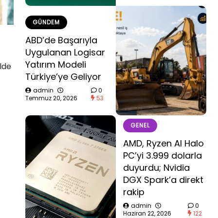
GÜNDEM
ABD’de Başarıyla
Uygulanan Logisar
Yatırım Modeli
lde
Türkiye’ye Geliyor
admin
0
Temmuz 20, 2026
53
GENEL
AMD, Ryzen AI Halo
PC’yi 3.999 dolarla
duyurdu; Nvidia
DGX Spark’a direkt
rakip
admin
0
Haziran 22, 2026
122