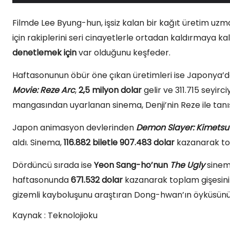
Filmde Lee Byung-hun, işsiz kalan bir kağıt üretim uzm
için rakiplerini seri cinayetlerle ortadan kaldırmaya k
denetlemek için
var olduğunu keşfeder.
Haftasonunun öbür öne çıkan üretimleri ise Japonya’d
Movie: Reze Arc
,
2,5 milyon dolar
gelir ve 311.715 seyirc
mangasından uyarlanan sinema, Denji’nin Reze ile tanış
Japon animasyon devlerinden
Demon Slayer: Kimetsu n
aldı. Sinema,
116.882 biletle 907.483 dolar
kazanarak t
Dördüncü sırada ise
Yeon Sang-ho’nun
The Ugly
sinem
haftasonunda
671.532 dolar
kazanarak toplam gişesin
gizemli kayboluşunu araştıran Dong-hwan’ın öyküsünü 
Kaynak : Teknolojioku