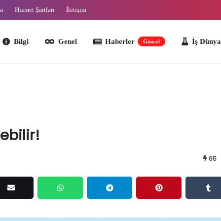
sı
Hizmet Şartları
İletişim
lgi
Genel
Haberler
İş Dünyası
O
Güncel
ebilir!
65