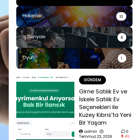
Haberler
10
İş Dünyası
6
Oyun
1
GÜNDEM
Girne Satılık Ev ve
İskele Satılık Ev
Seçenekleri ile
Kuzey Kıbrıs’ta Yeni
Bir Yaşam
admin
0
Temmuz 23, 2026
45