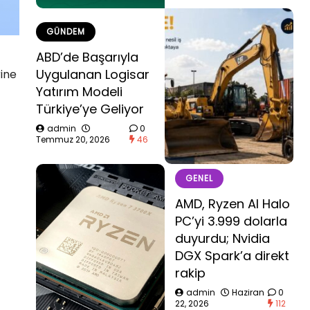
GÜNDEM
ABD’de Başarıyla
Uygulanan Logisar
ine
Yatırım Modeli
Türkiye’ye Geliyor
admin
0
Temmuz 20, 2026
46
GENEL
AMD, Ryzen AI Halo
PC’yi 3.999 dolarla
duyurdu; Nvidia
DGX Spark’a direkt
rakip
admin
Haziran
0
22, 2026
112