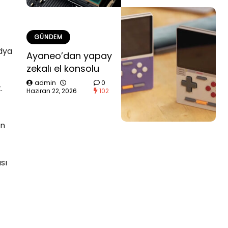
GÜNDEM
dya
Ayaneo’dan yapay
zekalı el konsolu
admin
0
.
Haziran 22, 2026
102
in
sı