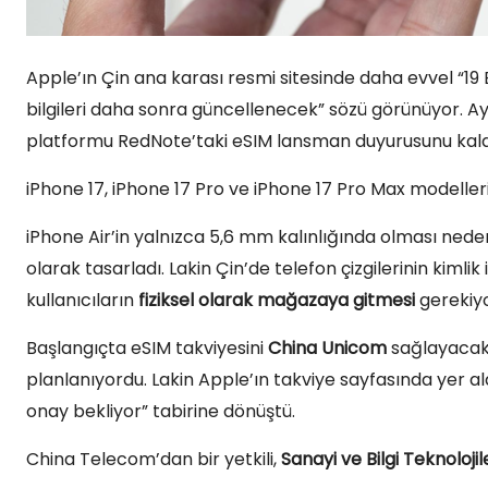
Apple’ın Çin ana karası resmi sitesinde daha evvel “19 Ey
bilgileri daha sonra güncellenecek” sözü görünüyor. 
platformu RedNote’taki eSIM lansman duyurusunu kaldı
iPhone 17, iPhone 17 Pro ve iPhone 17 Pro Max modeller
iPhone Air’in yalnızca 5,6 mm kalınlığında olması neden
olarak tasarladı. Lakin Çin’de telefon çizgilerinin kimli
kullanıcıların
fiziksel olarak mağazaya gitmesi
gerekiyo
Başlangıçta eSIM takviyesini
China Unicom
sağlayacakt
planlanıyordu. Lakin Apple’ın takviye sayfasında yer al
onay bekliyor” tabirine dönüştü.
China Telecom’dan bir yetkili,
Sanayi ve Bilgi Teknolojil