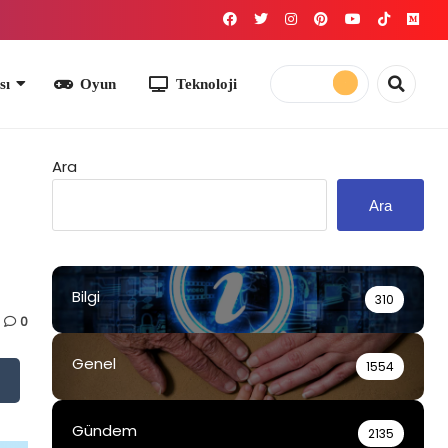
yun
Teknoloji
Ara
Ara
Bilgi
310
0
Genel
1554
Gündem
2135