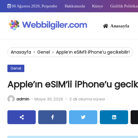
Skip
06 Ağustos 2026, Perşembe
Hakkımızda
Künye
Gizlilik Politika
to
content
Anasayfa
Bi
Anasayfa
›
Genel
›
Apple’ın eSIM’li iPhone’u gecikebilir!
Genel
Apple’ın eSIM’li iPhone’u gecik
admin
-
Mayıs 30, 2026
-
2 dk okuma süresi