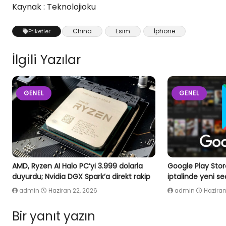
Kaynak : Teknolojioku
China
Esım
İphone
Etiketler
İlgili Yazılar
GENEL
GENEL
AMD, Ryzen AI Halo PC’yi 3.999 dolarla
Google Play Stor
duyurdu; Nvidia DGX Spark’a direkt rakip
iptalinde yeni s
admin
Haziran 22, 2026
admin
Haziran
Bir yanıt yazın