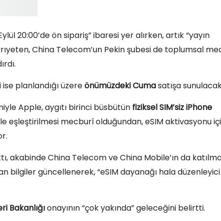
lül 20:00’de ön sipariş” ibaresi yer alırken, artık “yayın
Ayrıyeten, China Telecom’un Pekin şubesi de toplumsal me
rdı.
i ise planlandığı üzere
önümüzdeki Cuma
satışa sunulacak
iyle Apple, aygıtı birinci büsbütün
fiziksel SIM’siz iPhone
k ile eşleştirilmesi mecburî olduğundan, eSIM aktivasyonu iç
r.
ı, akabinde China Telecom ve China Mobile’ın da katılma
an bilgiler güncellenerek, “eSIM dayanağı hala düzenleyici
eri Bakanlığı
onayının “çok yakında” geleceğini belirtti.