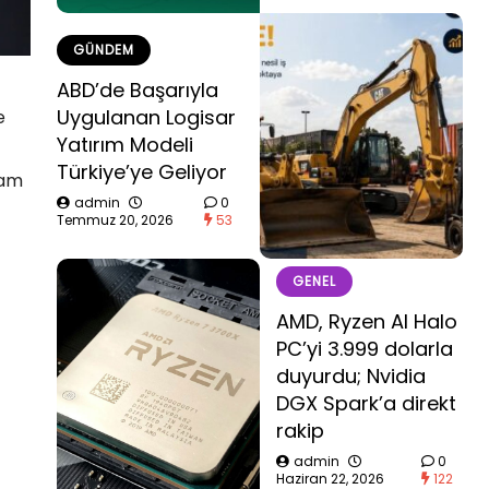
GÜNDEM
ABD’de Başarıyla
Uygulanan Logisar
e
Yatırım Modeli
Türkiye’ye Geliyor
vam
admin
0
Temmuz 20, 2026
53
GENEL
AMD, Ryzen AI Halo
PC’yi 3.999 dolarla
duyurdu; Nvidia
DGX Spark’a direkt
rakip
admin
0
Haziran 22, 2026
122