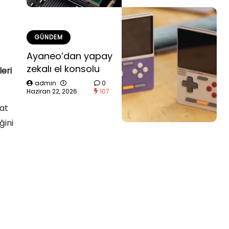
GÜNDEM
Ayaneo’dan yapay
zekalı el konsolu
eri
admin
0
Haziran 22, 2026
107
kat
ğini