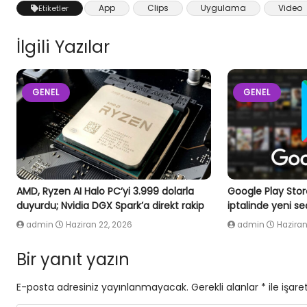
App
Clips
Uygulama
Video
Etiketler
İlgili Yazılar
GENEL
GENEL
AMD, Ryzen AI Halo PC’yi 3.999 dolarla
Google Play Stor
duyurdu; Nvidia DGX Spark’a direkt rakip
iptalinde yeni s
admin
Haziran 22, 2026
admin
Haziran
Bir yanıt yazın
E-posta adresiniz yayınlanmayacak.
Gerekli alanlar
*
ile işare