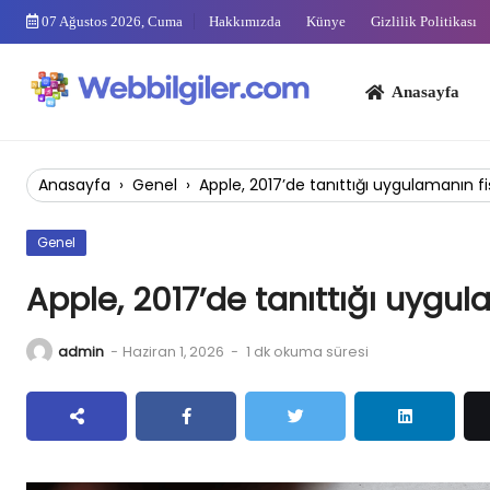
Skip
07 Ağustos 2026, Cuma
Hakkımızda
Künye
Gizlilik Politikası
to
content
Anasayfa
Bi
Anasayfa
›
Genel
›
Apple, 2017’de tanıttığı uygulamanın fiş
Genel
Apple, 2017’de tanıttığı uygula
admin
-
Haziran 1, 2026
-
1 dk okuma süresi