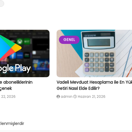
GENEL
e aboneliklerinin
Vadeli Mevduat Hesaplama ile En Yü
eçenek
Getiri Nasıl Elde Edilir?
 22, 2026
admin
Haziran 21, 2026
tlenmişlerdir