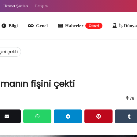
Hizmet Şartları
İletişim
lgi
Genel
Haberler
İş Dünyası
O
Güncel
ini çekti
manın fişini çekti
78