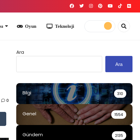
yun
Teknoloji
Ara
Ara
Bilgi
310
0
Genel
1554
Gündem
2135