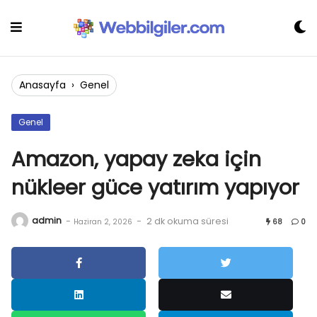
Skip
to
content
Anasayfa
›
Genel
Genel
Amazon, yapay zeka için
nükleer güce yatırım yapıyor
admin
-
-
2 dk okuma süresi
Haziran 2, 2026
68
0