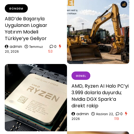
GÜNDEM
ABD’de Başarıyla
Uygulanan Logisar
Yatırım Modeli
Türkiye’ye Geliyor
admin
0
Temmuz
53
20, 2026
GENEL
AMD, Ryzen AI Halo PC’yi
3.999 dolarla duyurdu;
Nvidia DGX Spark’a
direkt rakip
admin
0
Haziran 22,
119
2026