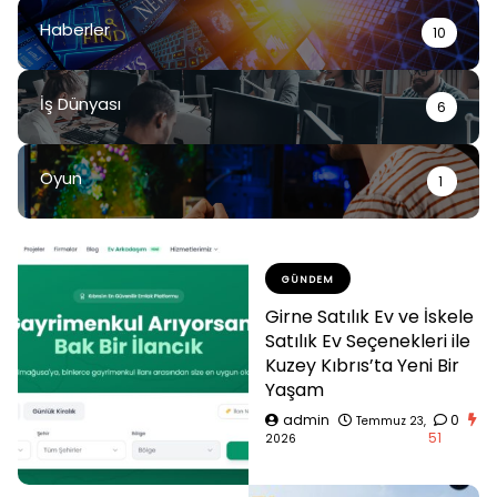
Haberler
10
İş Dünyası
6
Oyun
1
GÜNDEM
Girne Satılık Ev ve İskele
Satılık Ev Seçenekleri ile
Kuzey Kıbrıs’ta Yeni Bir
Yaşam
admin
0
Temmuz 23,
51
2026