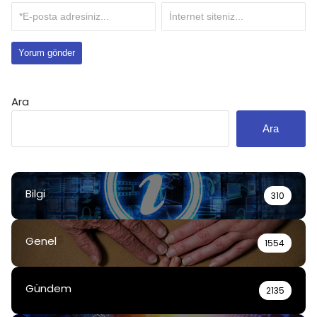
Ara
Ara
Bilgi
310
Genel
1554
Gündem
2135