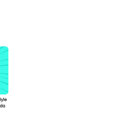
iyle
nda