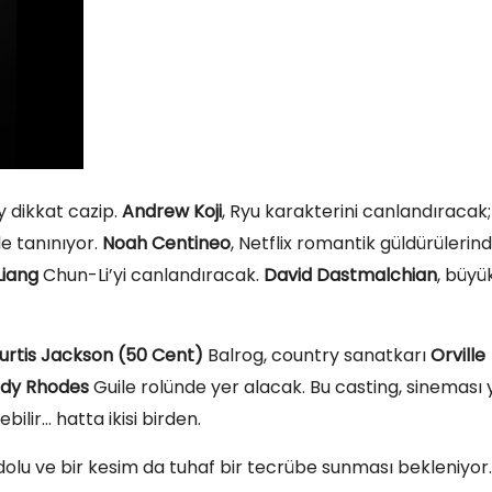
y dikkat cazip.
Andrew Koji
, Ryu karakterini canlandıracak;
le tanınıyor.
Noah Centineo
, Netflix romantik güldürülerin
Liang
Chun-Li’yi canlandıracak.
David Dastmalchian
, büyü
urtis Jackson (50 Cent)
Balrog, country sanatkarı
Orville
dy Rhodes
Guile rolünde yer alacak. Bu casting, sineması 
lir… hatta ikisi birden.
n dolu ve bir kesim da tuhaf bir tecrübe sunması bekleniyor.