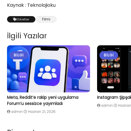
Kaynak : Teknolojioku
Filmi
Etiketler
İlgili Yazılar
BILGI
BILGI
Meta, Reddit’e rakip yeni uygulama
Instagram Şipşak 
Forum’u sessizce yayımladı
admin
Haziran
admin
Haziran 21, 2026