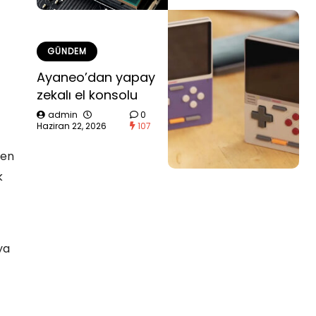
GÜNDEM
Ayaneo’dan yapay
zekalı el konsolu
admin
0
Haziran 22, 2026
107
den
k
ya