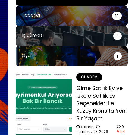
Haberler
10
İş Dünyası
6
Oyun
1
GÜNDEM
Girne Satılık Ev ve
İskele Satılık Ev
Seçenekleri ile
Kuzey Kıbrıs’ta Yeni
Bir Yaşam
admin
0
Temmuz 23, 2026
54