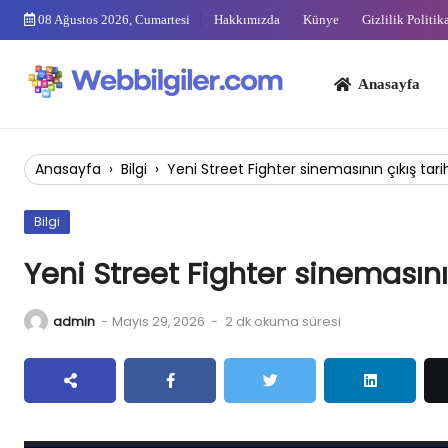
Skip
08 Ağustos 2026, Cumartesi
Hakkımızda
Künye
Gizlilik Politik
to
content
Anasayfa
Bi
Anasayfa
›
Bilgi
›
Yeni Street Fighter sinemasının çıkış tari
Bilgi
Yeni Street Fighter sinemasının
admin
-
Mayıs 29, 2026
-
2 dk okuma süresi