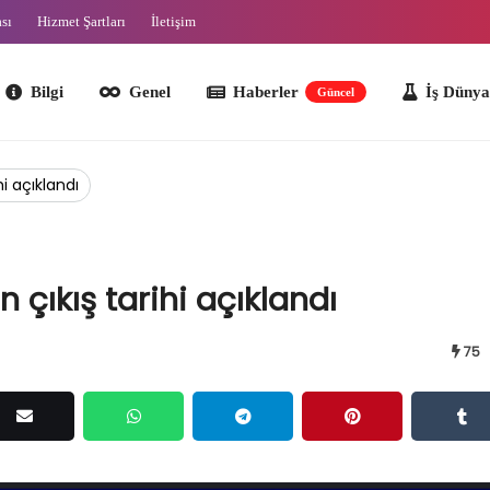
ası
Hizmet Şartları
İletişim
lgi
Genel
Haberler
İş Dünyası
O
Güncel
hi açıklandı
 çıkış tarihi açıklandı
75