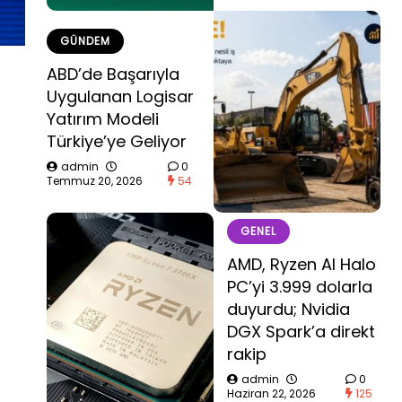
GÜNDEM
ABD’de Başarıyla
Uygulanan Logisar
Yatırım Modeli
Türkiye’ye Geliyor
admin
0
Temmuz 20, 2026
54
GENEL
AMD, Ryzen AI Halo
PC’yi 3.999 dolarla
duyurdu; Nvidia
DGX Spark’a direkt
rakip
admin
0
Haziran 22, 2026
125