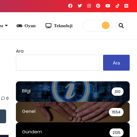
yun
Teknoloji
Ara
Ara
Bilgi
310
0
Genel
1554
Gündem
2135