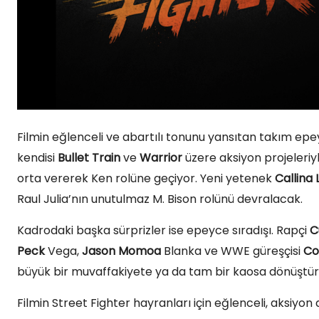
Filmin eğlenceli ve abartılı tonunu yansıtan takım epe
kendisi
Bullet Train
ve
Warrior
üzere aksiyon projeleriy
orta vererek Ken rolüne geçiyor. Yeni yetenek
Callina 
Raul Julia’nın unutulmaz M. Bison rolünü devralacak.
Kadrodaki başka sürprizler ise epeyce sıradışı. Rapçi
C
Peck
Vega,
Jason Momoa
Blanka ve WWE güreşçisi
Co
büyük bir muvaffakiyete ya da tam bir kaosa dönüştürebi
Filmin Street Fighter hayranları için eğlenceli, aksiyo