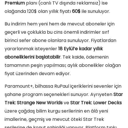
Premium
planı (canlı TV dışında reklamsız) ise
olağanda 120$ olan yıllık fiyatı
60$
ile sunuluyor.
Bu indirim hem yeni hem de mevcut aboneler için
geçerli ve çoklukla bu cins önemli indirimler sırf
birinci sefer abone olanlara sunuluyor. Fiyatlardan
yararlanmak isteyenler
18 Eylül’e kadar yıllık
aboneliklerini başlatabilir
. Tek kaide, ödemenin
tamamının peşin yapılması; aylık abonelikler olağan
fiyat üzerinden devam ediyor.
Paramount+, bilhassa RuPaul içeriklerini sevenler için
şahane program seçenekleri sunuyor. Ayrıyeten
Star
Trek: Strange New Worlds
ve
Star Trek: Lower Decks
üzere çağdaş bilim kurgu serilerinin en âlâ yeni
imallerine, geçmiş ve mevcut öteki Star Trek
serilerine de konut sahipliği yapıyor. Platform tıpkı