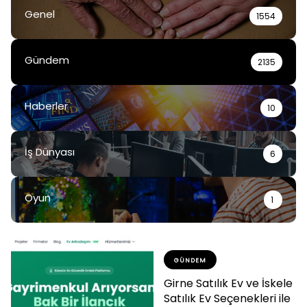
Genel
1554
Gündem
2135
Haberler
10
İş Dünyası
6
Oyun
1
GÜNDEM
Girne Satılık Ev ve İskele
Satılık Ev Seçenekleri ile