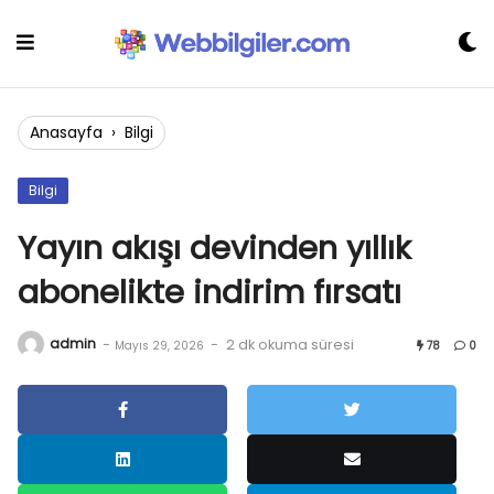
Skip
to
content
Anasayfa
›
Bilgi
Bilgi
Yayın akışı devinden yıllık
abonelikte indirim fırsatı
admin
-
-
2 dk okuma süresi
Mayıs 29, 2026
78
0