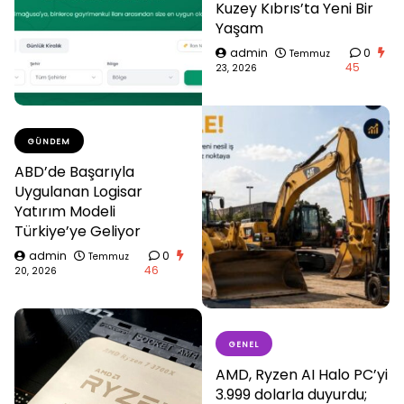
Kuzey Kıbrıs’ta Yeni Bir
Yaşam
admin
0
Temmuz
45
23, 2026
GÜNDEM
ABD’de Başarıyla
Uygulanan Logisar
Yatırım Modeli
Türkiye’ye Geliyor
admin
0
Temmuz
46
20, 2026
GENEL
AMD, Ryzen AI Halo PC’yi
3.999 dolarla duyurdu;