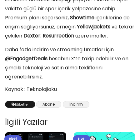
vakitte güçlü bir spor içerik yelpazesine sahip.
Premium planı seçerseniz,
Showtime
içeriklerine de
erişim sağlıyorsunuz; örneğin
Yellowjackets
ve tekrar
çekilen
Dexter: Resurrection
üzere imaller.
Daha fazla indirim ve streaming fırsatları için
@EngadgetDeals
hesabını X’te takip edebilir ve en
şimdiki teknoloji ve satın alma tekliflerini
öğrenebilirsiniz.
Kaynak : Teknolojioku
Abone
İndirim
Etiketler
İlgili Yazılar
BILGI
BILGI