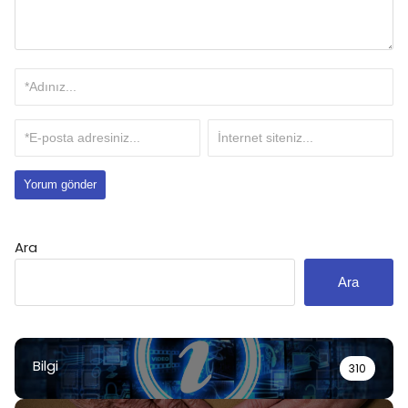
Ara
Ara
Bilgi
310