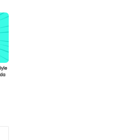
iyle
nda