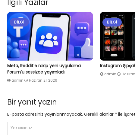
İlgili Yazılar
BILGI
BILGI
Meta, Reddit’e rakip yeni uygulama
Instagram Şipşak 
Forum’u sessizce yayımladı
admin
Haziran
admin
Haziran 21, 2026
Bir yanıt yazın
E-posta adresiniz yayınlanmayacak.
Gerekli alanlar
*
ile işare