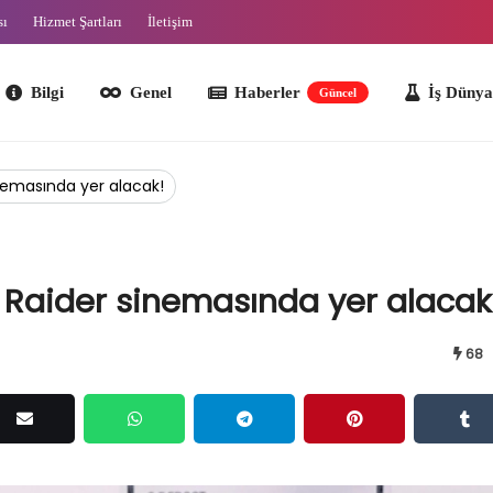
sı
Hizmet Şartları
İletişim
lgi
Genel
Haberler
İş Dünyası
O
Güncel
nemasında yer alacak!
 Raider sinemasında yer alacak
68