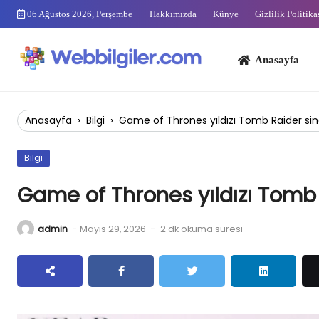
Skip
06 Ağustos 2026, Perşembe
Hakkımızda
Künye
Gizlilik Politika
to
content
Anasayfa
Bi
Anasayfa
›
Bilgi
›
Game of Thrones yıldızı Tomb Raider si
Bilgi
Game of Thrones yıldızı Tomb
admin
-
Mayıs 29, 2026
-
2 dk okuma süresi