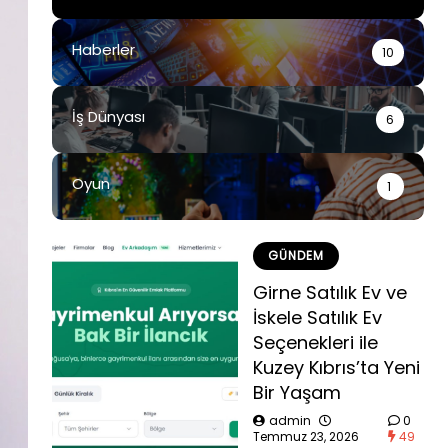
Haberler
10
İş Dünyası
6
Oyun
1
GÜNDEM
Girne Satılık Ev ve
İskele Satılık Ev
Seçenekleri ile
Kuzey Kıbrıs’ta Yeni
Bir Yaşam
admin
0
Temmuz 23, 2026
49