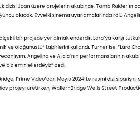
 dizisi Joan üzere projelerin akabinde, Tomb Raider’ın ca
uncu olacak. Evvelki sinema uyarlamalarında rolü Angeli
ölçekli bir projede yer almak enderdir. Lara’ya karşı tutkul
k ve olağanüstü” tabirlerini kullandı. Turner ise, “Lara Cro
yecanlıyım. Angelina ve Alicia’nın performanslarının akab
 biz emin ellerdeyiz” dedi.
idge, Prime Video’dan Mayıs 2024’te resmi dizi siparişini a
s projeyi üretirken, Waller-Bridge Wells Street Product