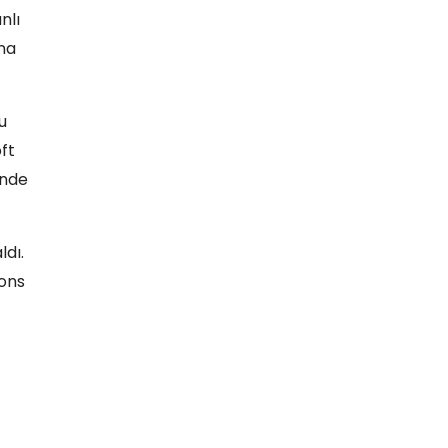
nlı
na
u
ft
inde
ldı.
ions