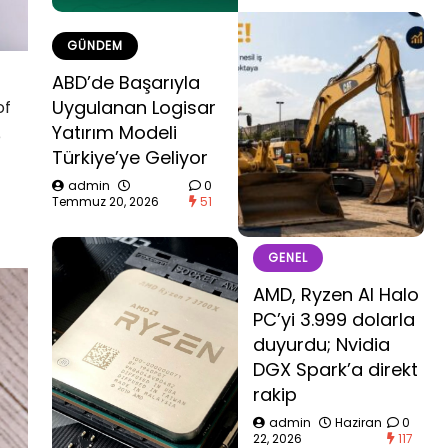
GÜNDEM
ABD’de Başarıyla
Uygulanan Logisar
of
Yatırım Modeli
e
Türkiye’ye Geliyor
admin
0
Temmuz 20, 2026
51
GENEL
AMD, Ryzen AI Halo
PC’yi 3.999 dolarla
duyurdu; Nvidia
DGX Spark’a direkt
rakip
admin
Haziran
0
22, 2026
117