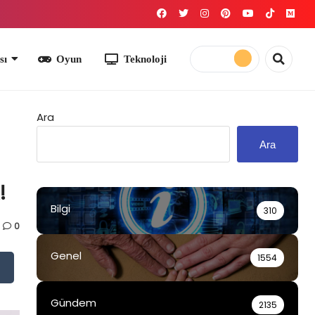
yun
Teknoloji
Ara
Ara
!
Bilgi
310
0
Genel
1554
Gündem
2135