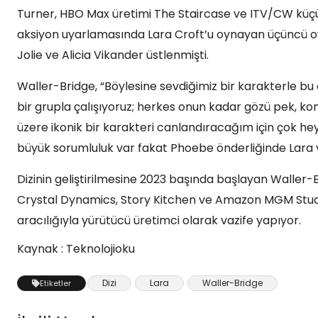
Turner, HBO Max üretimi The Staircase ve ITV/CW küçük
aksiyon uyarlamasında Lara Croft’u oynayan üçüncü oy
Jolie ve Alicia Vikander üstlenmişti.
Waller-Bridge, “Böylesine sevdiğimiz bir karakterle bu 
bir grupla çalışıyoruz; herkes onun kadar gözü pek, komi
üzere ikonik bir karakteri canlandıracağım için çok he
büyük sorumluluk var fakat Phoebe önderliğinde Lara ve
Dizinin geliştirilmesine 2023 başında başlayan Waller-Br
Crystal Dynamics, Story Kitchen ve Amazon MGM Studio
aracılığıyla yürütücü üretimci olarak vazife yapıyor.
Kaynak : Teknolojioku
Dizi
Lara
Waller-Bridge
Etiketler