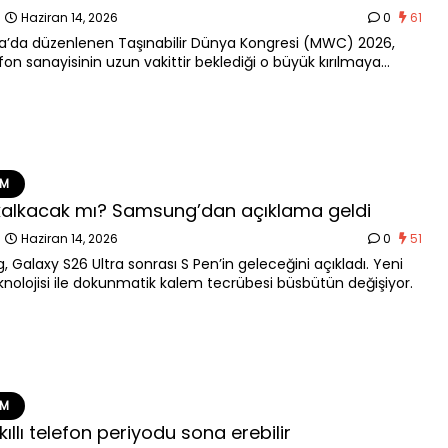
n
Haziran 14, 2026
0
61
a’da düzenlenen Taşınabilir Dünya Kongresi (MWC) 2026,
lefon sanayisinin uzun vakittir beklediği o büyük kırılmaya
du.
EM
kalkacak mı? Samsung’dan açıklama geldi
n
Haziran 14, 2026
0
51
 Galaxy S26 Ultra sonrası S Pen’in geleceğini açıkladı. Yeni
knolojisi ile dokunmatik kalem tecrübesi büsbütün değişiyor.
EM
ıllı telefon periyodu sona erebilir