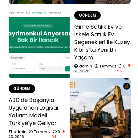
GÜNDEM
Girne Satılık Ev ve
İskele Satılık Ev
Seçenekleri ile Kuzey
Kıbrıs’ta Yeni Bir
Yaşam
admin
Temmuz
0
23, 2026
55
GÜNDEM
ABD’de Başarıyla
Uygulanan Logisar
Yatırım Modeli
Türkiye’ye Geliyor
admin
Temmuz
0
20, 2026
54