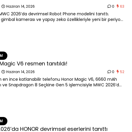
n
Haziran 14, 2026
0
63
WC 2026’da devrimsel Robot Phone modelini tanıttı.
 gimbal kamerası ve yapay zeka özellikleriyle yeni bir periyot
r.
EM
Magic V6 resmen tanıtıldı!
n
Haziran 14, 2026
0
52
 en ince katlanabilir telefonu Honor Magic V6, 6660 mAh
ı ve Snapdragon 8 Seçkine Gen 5 işlemcisiyle MWC 2026’da
EM
26’da HONOR devrimsel eserlerini tanıttı