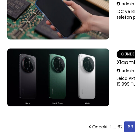
admi
IDC ve Bl
telefon p
periyodu
GÜND
Xiaomi 
admi
Leica APO
19.999 T
sunuldu.
Yazı
Önceki
1
…
62
63