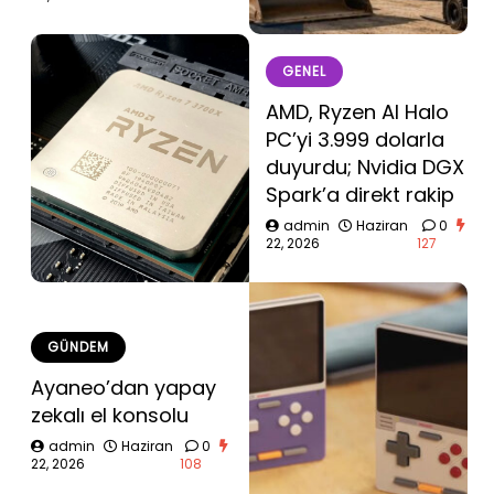
GENEL
AMD, Ryzen AI Halo
PC’yi 3.999 dolarla
duyurdu; Nvidia DGX
Spark’a direkt rakip
admin
Haziran
0
22, 2026
127
GÜNDEM
Ayaneo’dan yapay
zekalı el konsolu
admin
Haziran
0
22, 2026
108