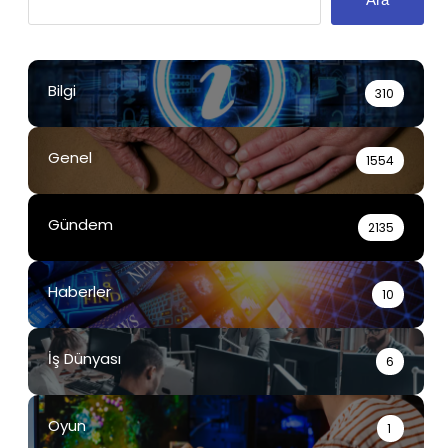
Bilgi
310
Genel
1554
Gündem
2135
Haberler
10
İş Dünyası
6
Oyun
1