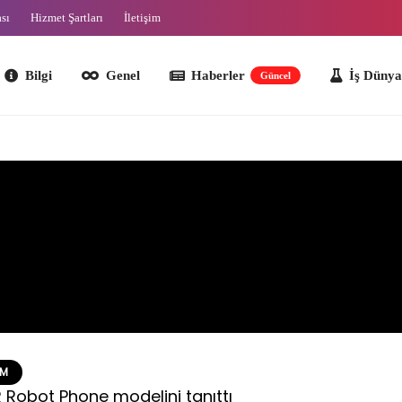
ası
Hizmet Şartları
İletişim
lgi
Genel
Haberler
İş Dünyası
O
Güncel
EM
Robot Phone modelini tanıttı