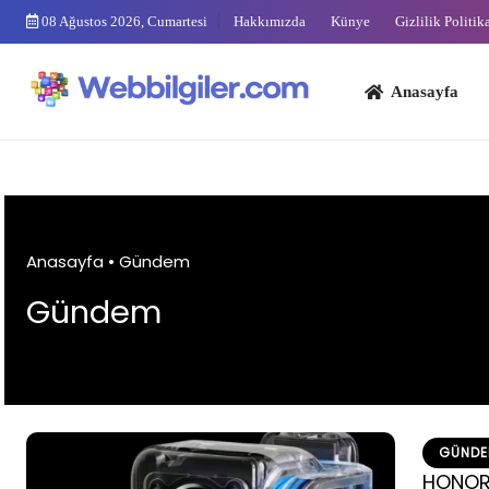
Skip
08 Ağustos 2026, Cumartesi
Hakkımızda
Künye
Gizlilik Politik
to
content
Anasayfa
Bi
Anasayfa
•
Gündem
Gündem
GÜND
HONOR 