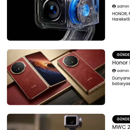
admi
HONOR, M
Hareketli
başlatıyo
GÜND
Honor 
admi
Dünyanın
bataryas
tanıtıldı.
GÜND
MWC 20