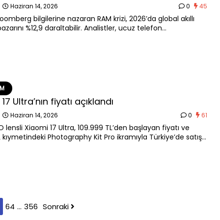
n
Haziran 14, 2026
0
45
oomberg bilgilerine nazaran RAM krizi, 2026’da global akıllı
azarını %12,9 daraltabilir. Analistler, ucuz telefon
nun kalıcı olarak sona erebileceğini söylüyor.
EM
17 Ultra’nın fiyatı açıklandı
n
Haziran 14, 2026
0
61
 lensli Xiaomi 17 Ultra, 109.999 TL’den başlayan fiyatı ve
L kıymetindeki Photography Kit Pro ikramıyla Türkiye’de satışa
64
…
356
Sonraki