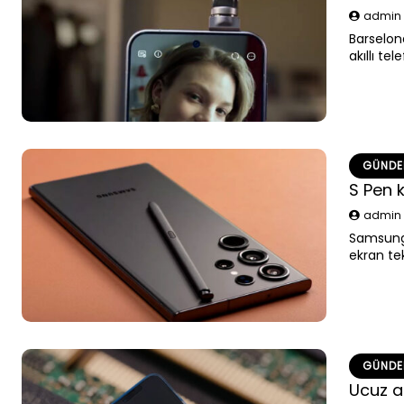
admi
Barselon
akıllı te
sahne ol
GÜND
S Pen 
admi
Samsung,
ekran te
GÜND
Ucuz ak