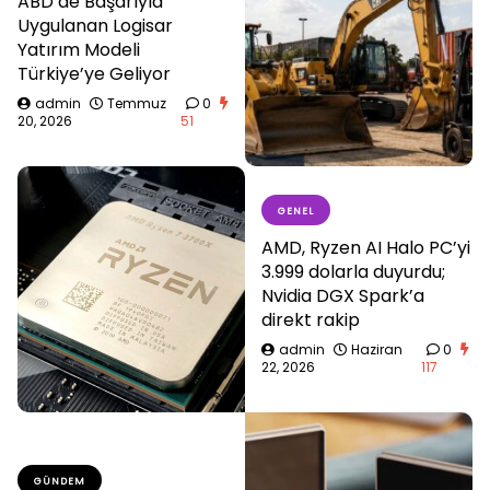
ABD’de Başarıyla
Uygulanan Logisar
Yatırım Modeli
Türkiye’ye Geliyor
admin
Temmuz
0
20, 2026
51
GENEL
AMD, Ryzen AI Halo PC’yi
3.999 dolarla duyurdu;
Nvidia DGX Spark’a
direkt rakip
admin
Haziran
0
22, 2026
117
GÜNDEM