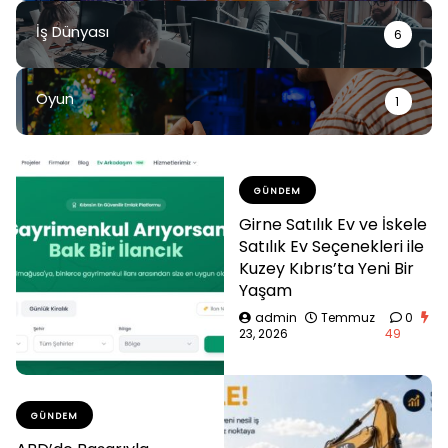
İş Dünyası
6
Oyun
1
GÜNDEM
Girne Satılık Ev ve İskele
Satılık Ev Seçenekleri ile
Kuzey Kıbrıs’ta Yeni Bir
Yaşam
admin
Temmuz
0
23, 2026
49
GÜNDEM