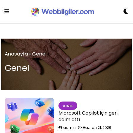
Skip
to
content
Anasayfa
•
Genel
Genel
GENEL
Microsoft Copilot için geri
adım attı
admin
Haziran 21, 2026