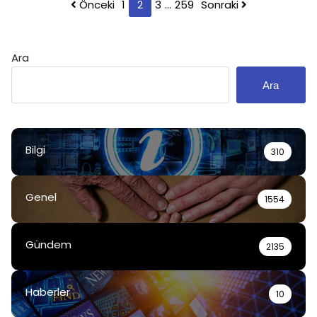
Yazı
Önceki
1
2
3
…
259
Sonraki
sayfalaması
Ara
Ara
Bilgi
310
Genel
1554
Gündem
2135
Haberler
10