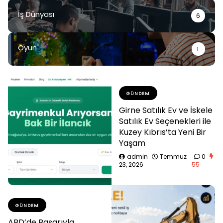
İş Dünyası
6
Oyun
1
GÜNDEM
Girne Satılık Ev ve İskele
Satılık Ev Seçenekleri ile
Kuzey Kıbrıs’ta Yeni Bir
Yaşam
admin
Temmuz
0
23, 2026
55
GÜNDEM
ABD’de Başarıyla