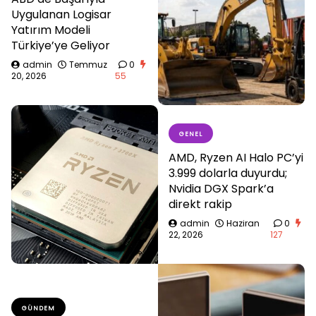
Uygulanan Logisar
Yatırım Modeli
Türkiye’ye Geliyor
admin
Temmuz
0
20, 2026
55
GENEL
AMD, Ryzen AI Halo PC’yi
3.999 dolarla duyurdu;
Nvidia DGX Spark’a
direkt rakip
admin
Haziran
0
22, 2026
127
GÜNDEM