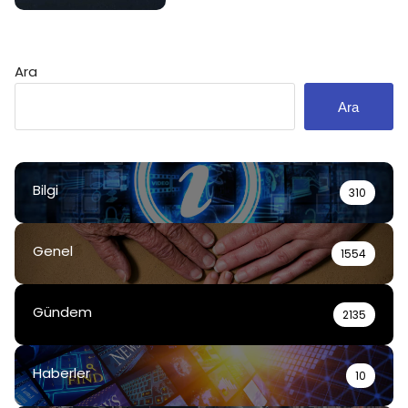
Ara
Ara
Bilgi
310
Genel
1554
Gündem
2135
Haberler
10