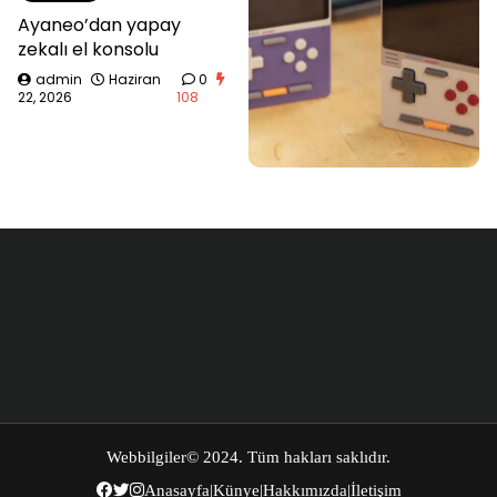
Ayaneo’dan yapay
zekalı el konsolu
admin
Haziran
0
22, 2026
108
Webbilgiler
© 2024. Tüm hakları saklıdır.
Anasayfa
|
Künye
|
Hakkımızda
|
İletişim