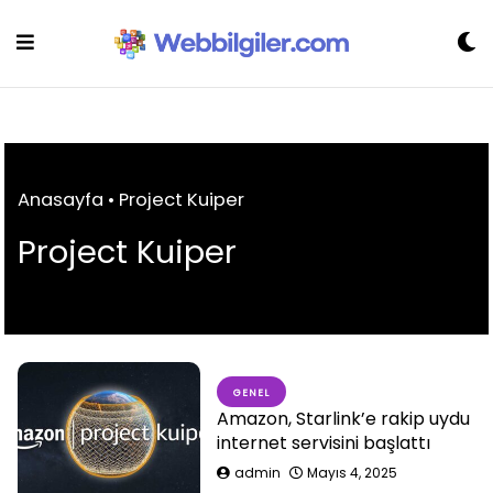
Skip
to
content
Anasayfa
•
Project Kuiper
Project Kuiper
GENEL
Amazon, Starlink’e rakip uydu
internet servisini başlattı
admin
Mayıs 4, 2025