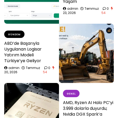
Yaşam
admin
Temmuz
0
23, 2026
54
GÜNDEM
ABD’de Başarıyla
Uygulanan Logisar
Yatırım Modeli
Türkiye’ye Geliyor
admin
Temmuz
0
20, 2026
54
GENEL
AMD, Ryzen AI Halo PC’yi
3.999 dolarla duyurdu;
Nvidia DGX Spark’a