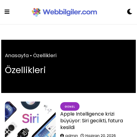
Skip
to
content
Anasayfa
•
Özellikleri
Özellikleri
GENEL
Apple Intelligence krizi
büyüyor: Siri gecikti, fatura
kesildi
admin
Haziran 20, 2026