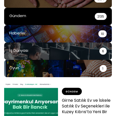
Gündem
2135
Haberler
10
İş Dünyası
6
Oyun
1
GÜNDEM
Girne Satılık Ev ve İskele
Satılık Ev Seçenekleri ile
Kuzey Kıbrıs’ta Yeni Bir