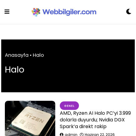
Skip
to
content
Anasayfa
•
Halo
Halo
GENEL
AMD, Ryzen AI Halo PC’yi 3.999
dolarla duyurdu; Nvidia DGX
Spark’a direkt rakip
admin
Haziran 22, 2026