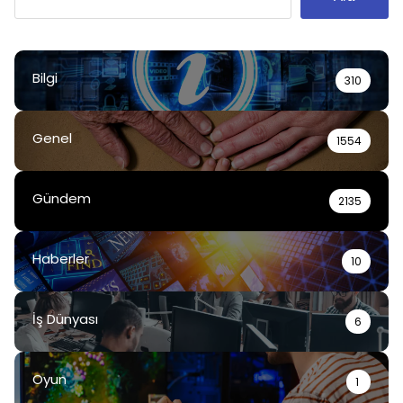
Bilgi
310
Genel
1554
Gündem
2135
Haberler
10
İş Dünyası
6
Oyun
1