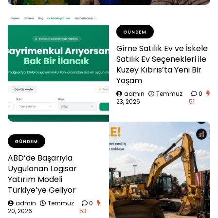
GÜNDEM
Girne Satılık Ev ve İskele
Satılık Ev Seçenekleri ile
Kuzey Kıbrıs’ta Yeni Bir
Yaşam
admin
Temmuz
0
23, 2026
51
GÜNDEM
ABD’de Başarıyla
Uygulanan Logisar
Yatırım Modeli
Türkiye’ye Geliyor
admin
Temmuz
0
20, 2026
53