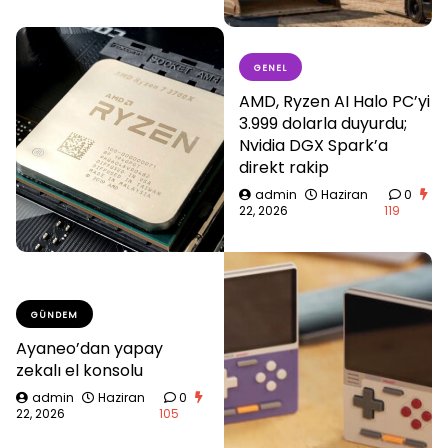
GENEL
AMD, Ryzen AI Halo PC’yi
3.999 dolarla duyurdu;
Nvidia DGX Spark’a
direkt rakip
admin
Haziran
0
22, 2026
119
GÜNDEM
Ayaneo’dan yapay
zekalı el konsolu
admin
Haziran
0
22, 2026
105